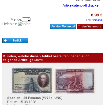
Ukraine
Testbanknoten
Artikeldatenblatt drucken
Ungarn
Banknotenbriefe
Vatikan
8,99 €
Kataloge
Menge:
( zzgl.
Versand
)
Weissrussland
Aufbewahrung
Lieferzeit:
Zypern
Gutscheine
Ihre Bewertungen
Kontakt
Kunden, welche diesen Artikel bestellten, haben auch
Informationen
folgende Artikel gekauft:
Preislisten
Ankauf
Erhaltungsgrade
Gratisbanknoten
FAQ
Spanien - 25 Pesetas (#074b_UNC)
Datum: 15.08.1928