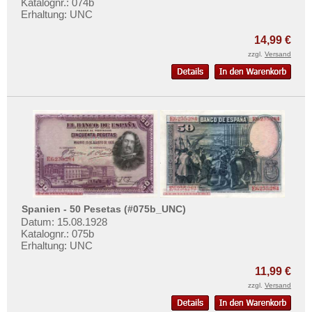
Katalognr.: 074b
Mehr über...
Erhaltung: UNC
Zahlungsbedingungen
14,99 €
Privatsphäre und Datenschutz
zzgl.
Versand
Widerrufsbelehrung
Liefer- und Versandkosten
AGB
Impressum
Spanien - 50 Pesetas (#075b_UNC)
Datum: 15.08.1928
Katalognr.: 075b
Erhaltung: UNC
11,99 €
zzgl.
Versand