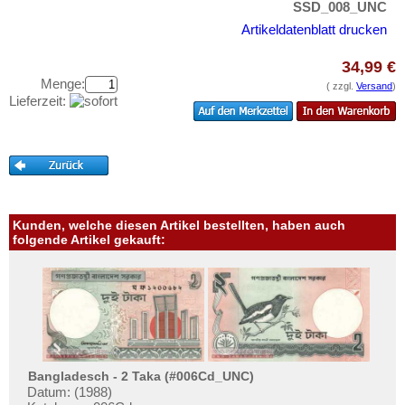
Uganda
SSD_008_UNC
Testbanknoten
Westafrikanische Staaten
Artikeldatenblatt drucken
Banknotenbriefe
Zaire
Kataloge
34,99 €
Zentralafrikanische Republik
Menge:
( zzgl.
Versand
)
Aufbewahrung
Lieferzeit:
Zentralafrikanische Staaten
Gutscheine
Zimbabwe
Ihre Bewertungen
Kontakt
Kunden, welche diesen Artikel bestellten, haben auch
Informationen
folgende Artikel gekauft:
Preislisten
Ankauf
Erhaltungsgrade
Gratisbanknoten
FAQ
Bangladesch - 2 Taka (#006Cd_UNC)
Datum: (1988)