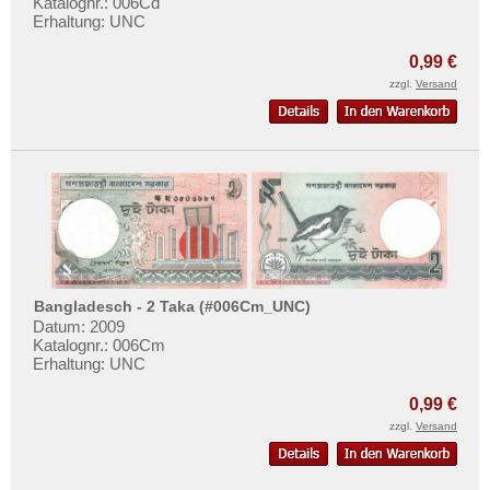
Katalognr.: 006Cd
Mehr über...
Erhaltung: UNC
Zahlungsbedingungen
0,99 €
Privatsphäre und Datenschutz
zzgl.
Versand
Widerrufsbelehrung
Liefer- und Versandkosten
AGB
Impressum
Bangladesch - 2 Taka (#006Cm_UNC)
Datum: 2009
Katalognr.: 006Cm
Erhaltung: UNC
0,99 €
zzgl.
Versand