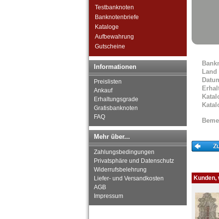
Orte mit K...
Testbanknoten
Orte mit L...
Banknotenbriefe
Orte mit M...
Kataloge
Orte mit N...
Aufbewahrung
Orte mit O...
Gutscheine
Orte mit P...
Orte mit Q...
Bank
Informationen
Orte mit R...
Land
Datu
Orte mit S...
Preislisten
Erhal
Orte mit T...
Ankauf
Katal
Erhaltungsgrade
Orte mit U...
Katal
Gratisbanknoten
Orte mit V...
FAQ
Orte mit W...
Beme
Orte mit X...
Mehr über...
Orte mit Z...
Zahlungsbedingungen
Privatsphäre und Datenschutz
Widerrufsbelehrung
Kunden, w
Liefer- und Versandkosten
AGB
Impressum