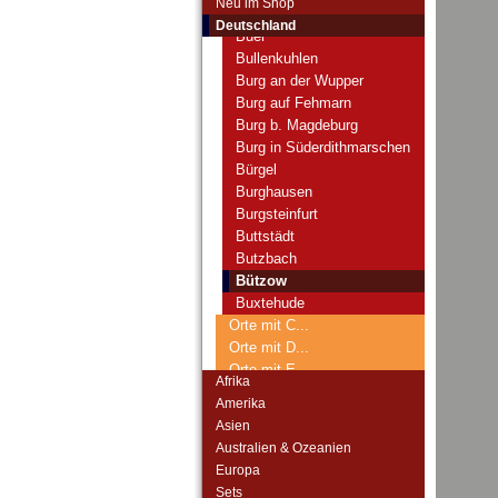
Neu im Shop
Büdelsdorf
Deutschland
Buer
Bullenkuhlen
Burg an der Wupper
Burg auf Fehmarn
Burg b. Magdeburg
Burg in Süderdithmarschen
Bürgel
Burghausen
Burgsteinfurt
Buttstädt
Butzbach
Bützow
Buxtehude
Orte mit C...
Orte mit D...
Orte mit E...
Afrika
Orte mit F...
Amerika
Orte mit G...
Asien
Orte mit H...
Australien & Ozeanien
Orte mit I...
Europa
Orte mit J...
Sets