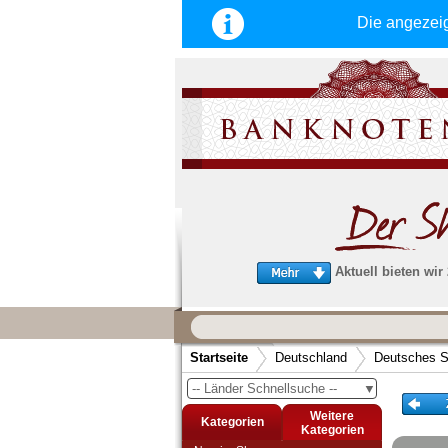
Bonn
Die angezei
Boppard
Borkum
Bosau
Brake
Brakel
Brande-Hörnerkirchen
Braunlage
Braunschweig
Brehna
Bremen
Bremerhaven,
Geestemünde und Lehe
Bremervörde
Aktuell bieten wir
Breslau
Brieg
Broacker
Wir garantieren
Brüel
schnellen, sicheren und zuverlä
Startseite
Deutschland
Deutsches S
Brühl
Service
Brunde - Rothenkrug
-- Länder Schnellsuche --
▼
Schneller und sicherer Versand
-
Brunshaupten
Bestellungen werktags bis 14:00 Uhr, 
Weitere
Buchau
Kategorien
noch am selben Tag verschickt werden
Kategorien
Bückeburg
(Versand mit DHL oder Deutsche Post)