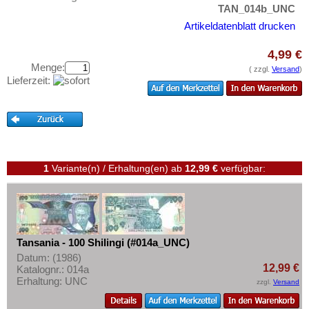
Zentralafrikanische Staaten
Testbanknoten
TAN_014b_UNC
Zimbabwe
Artikeldatenblatt drucken
Banknotenbriefe
Kataloge
4,99 €
Menge:
Aufbewahrung
( zzgl.
Versand
)
Lieferzeit:
Gutscheine
Ihre Bewertungen
Kontakt
1
Variante(n) / Erhaltung(en)
ab
12,99 €
verfügbar:
Informationen
Preislisten
Ankauf
Erhaltungsgrade
Tansania - 100 Shilingi (#014a_UNC)
Datum: (1986)
Gratisbanknoten
12,99 €
Katalognr.: 014a
FAQ
Erhaltung: UNC
zzgl.
Versand