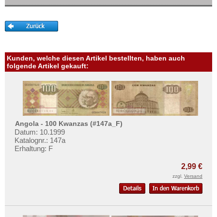
Mehr über...
Zahlungsbedingungen
Privatsphäre und Datenschutz
Widerrufsbelehrung
Kunden, welche diesen Artikel bestellten, haben auch
Liefer- und Versandkosten
folgende Artikel gekauft:
AGB
Impressum
Angola - 100 Kwanzas (#147a_F)
Datum: 10.1999
Katalognr.: 147a
Erhaltung: F
2,99 €
zzgl.
Versand