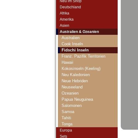
Neu im Shop
Deutschland
Afrika
Amerika
Asien
Australien & Ozeanien
Australien
Cook Inseln
Fidschi Inseln
Franz. Pazifik Territorien
Hawaii
Kokosinseln (Keeling)
Neu Kaledonien
Neue Hebriden
Neuseeland
Ozeanien
Papua Neuguinea
Salomonen
Samoa
Tahiti
Tonga
Vanuatu
Europa
Sets