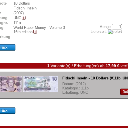
note
10 Dollars
Fidschi Inseln
m
(2007)
tung
UNC
ognr.
111a
Menge:
og
World Paper Money - Volume 3 -
Lieferzeit:
16th edition
rkung
1
Variante(n) / Erhaltung(en)
ab
17,99 €
verf
Fidschi Inseln - 10 Dollars (#111b_UN
Datum: (2012)
Katalognr.: 111b
Erhaltung: UNC