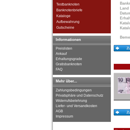
Bank
Testbanknoten
Land
Banknotenbriefe
Datu
Kataloge
Erhal
Aufbewahrung
Katal
Gutscheine
Katal
Beme
Informationen
Preislisten
Ankauf
Erhaltungsgrade
Gratisbanknoten
FAQ
Mehr über...
Zahlungsbedingungen
Privatsphäre und Datenschutz
Widerrufsbelehrung
Liefer- und Versandkosten
AGB
Impressum