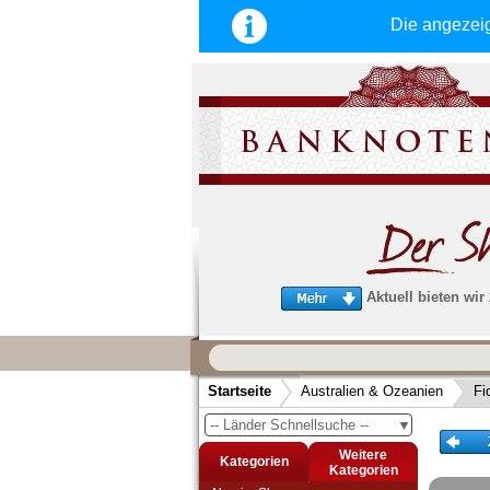
Die angezei
Aktuell bieten wir
Wir garantieren
schnellen, sicheren und zuverlä
Startseite
Australien & Ozeanien
Fi
Service
-- Länder Schnellsuche --
▼
Schneller und sicherer Versand
-
Bestellungen werktags bis 14:00 Uhr, 
Weitere
Kategorien
noch am selben Tag verschickt werden
Kategorien
(Versand mit DHL oder Deutsche Post)