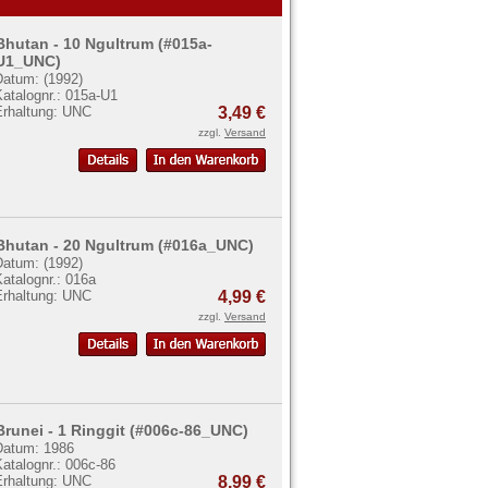
Bhutan - 10 Ngultrum (#015a-
U1_UNC)
Datum: (1992)
atalognr.: 015a-U1
Erhaltung: UNC
3,49 €
zzgl.
Versand
Bhutan - 20 Ngultrum (#016a_UNC)
Datum: (1992)
atalognr.: 016a
Erhaltung: UNC
4,99 €
zzgl.
Versand
Brunei - 1 Ringgit (#006c-86_UNC)
Datum: 1986
atalognr.: 006c-86
Erhaltung: UNC
8,99 €