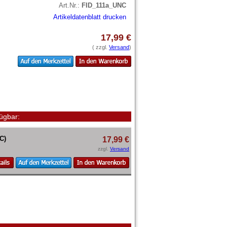
Art.Nr.:
FID_111a_UNC
Artikeldatenblatt drucken
17,99 €
( zzgl.
Versand
)
ügbar:
C)
17,99 €
zzgl.
Versand