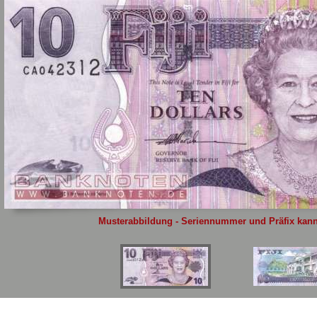
Sie
hier
.
Musterabbildung - Seriennummer und Präfix kann 