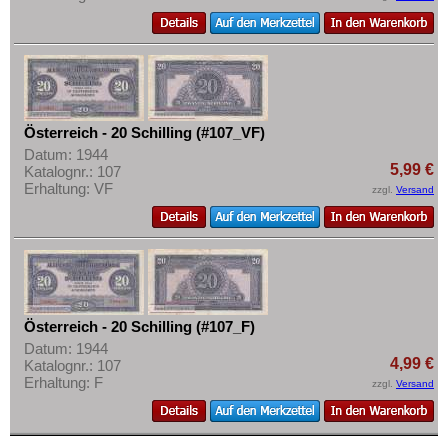
Transnistrien
Mehr über...
Tschechische Republik
Zahlungsbedingungen
Tschechoslowakei
Privatsphäre und Datenschutz
Türkei
Widerrufsbelehrung
Ukraine
Österreich - 20 Schilling (#107_VF)
Liefer- und Versandkosten
Ungarn
Datum: 1944
AGB
5,99 €
Katalognr.: 107
Vatikan
Erhaltung: VF
zzgl.
Versand
Impressum
Weissrussland
Zypern
Österreich - 20 Schilling (#107_F)
Datum: 1944
4,99 €
Katalognr.: 107
Erhaltung: F
zzgl.
Versand