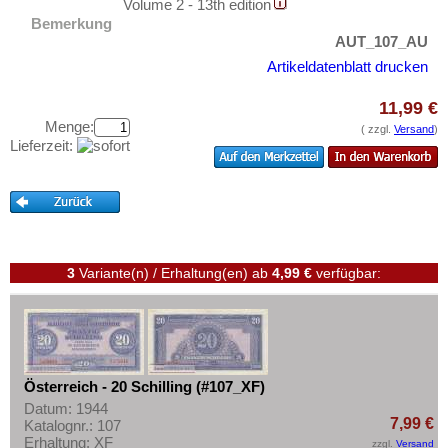
Polen
Volume 2 - 13th edition
Testbanknoten
Bemerkung
Portugal
Banknotenbriefe
AUT_107_AU
Rumänien
Artikeldatenblatt drucken
Kataloge
Russland
Aufbewahrung
11,99 €
Saarland
Menge:
Gutscheine
( zzgl.
Versand
)
Lieferzeit:
San Marino
Ihre Bewertungen
Schottland
Kontakt
Schweden
Schweiz
Informationen
Serbien
3
Variante(n) / Erhaltung(en)
ab
4,99 €
verfügbar:
Preislisten
Slowakei
Ankauf
Slowenien
Erhaltungsgrade
Spanien
Gratisbanknoten
Österreich - 20 Schilling (#107_XF)
Spitzbergen
FAQ
Datum: 1944
Tatarstan
7,99 €
Katalognr.: 107
Erhaltung: XF
zzgl.
Versand