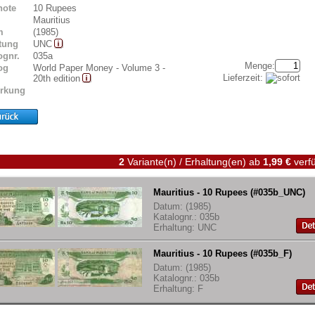
note
10 Rupees
Mauritius
m
(1985)
tung
UNC
ognr.
035a
Menge:
og
World Paper Money - Volume 3 -
Lieferzeit:
20th edition
rkung
2
Variante(n) / Erhaltung(en)
ab
1,99 €
verfü
Mauritius - 10 Rupees (#035b_UNC)
Datum: (1985)
Katalognr.: 035b
Erhaltung: UNC
Mauritius - 10 Rupees (#035b_F)
Datum: (1985)
Katalognr.: 035b
Erhaltung: F