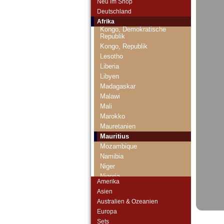
Neu im Shop
Kenia
Deutschland
Komoren
Afrika
Kongo, Demokratische
Republik
Kongo, Republik
Lesotho
Liberia
Libyen
Madagaskar
Malawi
Mali
Marokko
Mauretanien
Mauritius
Mozambique
Namibia
Niger
Nigeria
Amerika
Ostafrika
Asien
Portugiesisch Guinea
Australien & Ozeanien
Rhodesien
Europa
Rhodesien & Nyasaland
Sets