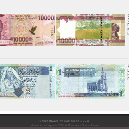
K
Shopsoftware
by Gambio.de © 2011
eCommerce Engine © 2006
xt:Commerce Shopsoftware