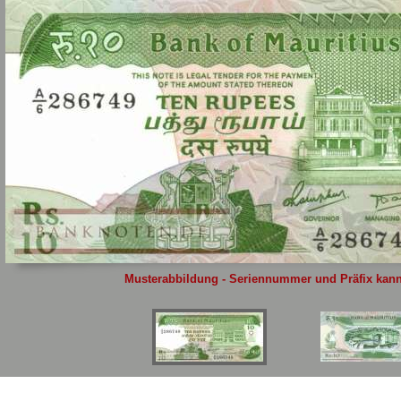
Sie
hier
.
Musterabbildung - Seriennummer und Präfix kann 