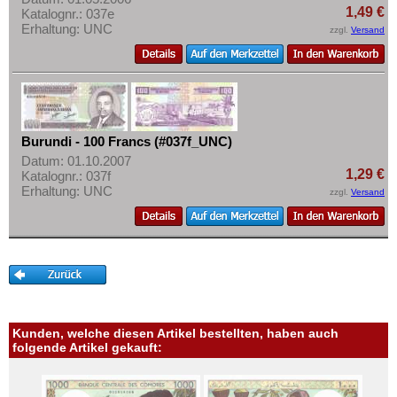
Sambia
1,49 €
Katalognr.: 037e
Erhaltung: UNC
Sao Tome & Principe
zzgl.
Versand
Senegal
Seychellen
Sierra Leone
Somalia
Burundi - 100 Francs (#037f_UNC)
Datum: 01.10.2007
Somaliland
1,29 €
Katalognr.: 037f
St. Helena
Erhaltung: UNC
zzgl.
Versand
Süd Sudan
Südafrika
Sudan
Swaziland
Tansania
Kunden, welche diesen Artikel bestellten, haben auch
folgende Artikel gekauft:
Togo
Tschad