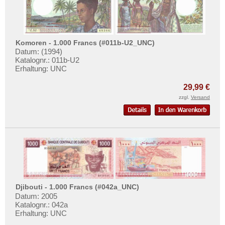
Tunesien
Uganda
Westafrikanische Staaten
Komoren - 1.000 Francs (#011b-U2_UNC)
Zaire
Datum: (1994)
Katalognr.: 011b-U2
Zentralafrikanische Republik
Erhaltung: UNC
Zentralafrikanische Staaten
29,99 €
Zimbabwe
zzgl.
Versand
Djibouti - 1.000 Francs (#042a_UNC)
Datum: 2005
Katalognr.: 042a
Erhaltung: UNC