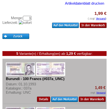
Gambia
Testbanknoten
Artikeldatenblatt drucken
Ghana
Banknotenbriefe
1,99 €
Guinea
Kataloge
Menge:
( zzgl.
Versand
)
Guinea-Bissau
Lieferzeit:
Aufbewahrung
Kamerun
Gutscheine
Kap Verden
Ihre Bewertungen
Katanga
Kontakt
Kenia
5
Variante(n) / Erhaltung(en)
ab
1,29 €
verfügbar:
Komoren
Informationen
Kongo, Demokratische Republik
Preislisten
Kongo, Republik
Ankauf
Burundi - 100 Francs (#037a_UNC)
Lesotho
Datum: 01.10.1993
Erhaltungsgrade
Liberia
1,49 €
Katalognr.: 037a
Gratisbanknoten
Erhaltung: UNC
zzgl.
Versand
Libyen
FAQ
Madagaskar