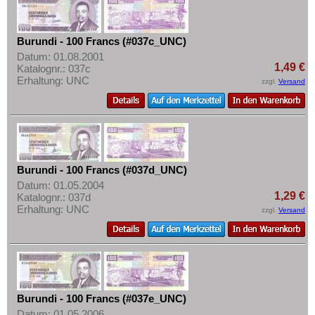
Malawi
Mehr über...
Mali
Zahlungsbedingungen
Burundi - 100 Francs (#037c_UNC)
Marokko
Privatsphäre und Datenschutz
Datum: 01.08.2001
Mauretanien
1,49 €
Katalognr.: 037c
Widerrufsbelehrung
Erhaltung: UNC
zzgl.
Versand
Mauritius
Liefer- und Versandkosten
Mozambique
AGB
Namibia
Impressum
Niger
Nigeria
Burundi - 100 Francs (#037d_UNC)
Datum: 01.05.2004
Ostafrika
1,29 €
Katalognr.: 037d
Erhaltung: UNC
Portugiesisch Guinea
zzgl.
Versand
Rhodesien
Rhodesien & Nyasaland
Ruanda
Ruanda-Burundi
Burundi - 100 Francs (#037e_UNC)
Datum: 01.05.2006