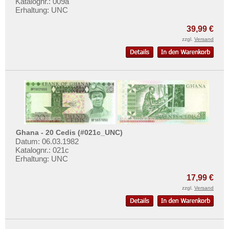
Katalognr.: 009a
Mehr über...
Erhaltung: UNC
Zahlungsbedingungen
39,99 €
Privatsphäre und Datenschutz
zzgl.
Versand
Widerrufsbelehrung
Liefer- und Versandkosten
AGB
Impressum
Ghana - 20 Cedis (#021c_UNC)
Datum: 06.03.1982
Katalognr.: 021c
Erhaltung: UNC
17,99 €
zzgl.
Versand