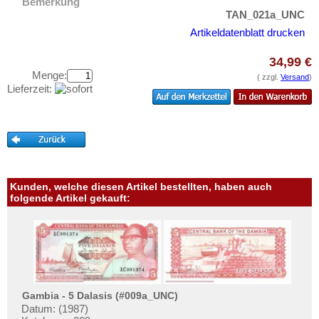
Zentralafrikanische Staaten
Bemerkung
Testbanknoten
TAN_021a_UNC
Zimbabwe
Banknotenbriefe
Artikeldatenblatt drucken
Kataloge
34,99 €
Aufbewahrung
Menge:
( zzgl.
Versand
)
Lieferzeit:
Gutscheine
Ihre Bewertungen
Kontakt
Informationen
Kunden, welche diesen Artikel bestellten, haben auch
folgende Artikel gekauft:
Preislisten
Ankauf
Erhaltungsgrade
Gratisbanknoten
FAQ
Gambia - 5 Dalasis (#009a_UNC)
Datum: (1987)