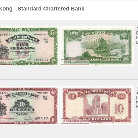
Sie
hier
.
Kong - Standard Chartered Bank
K
K