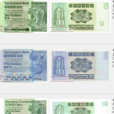
K
K
K