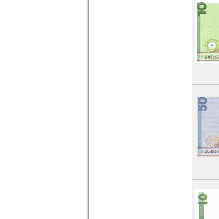
Nepal
Niederländisch Indien
Nordkorea
Oman
Pakistan
Philippinen
Portugiesisch Indien
Saudi Arabien
Singapur
Sri Lanka
Straits Settlements
Süd-Ossetien
Südkorea
Syrien
Tadschikistan
Taiwan
Thailand
Timor
Turkmenistan
Usbekistan
Vereinigte Arabische Emirate
Vietnam