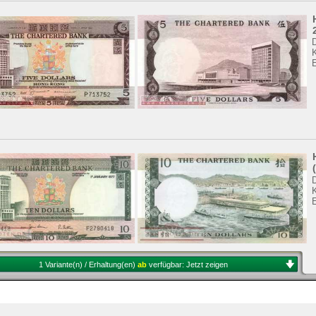
K
K
1 Variante(n) / Erhaltung(en)
ab
verfügbar:
Jetzt zeigen