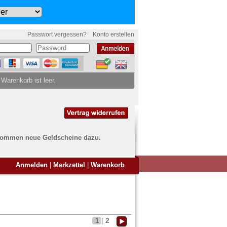
Passwort vergessen?
Konto erstellen
 Warenkorb ist leer.
ch kommen neue Geldscheine dazu.
en Sie Banknoten
Anmelden
|
Merkzettel
|
Warenkorb
ufen?
nd Sie bei uns genau richtig
ie uns einfach ein Übersichtsbild
nknoten an
info@banknoten.de
.
2
1
|
Informationen zum Ankauf finden