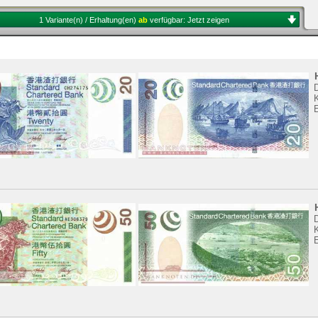
1 Variante(n) / Erhaltung(en)
ab
verfügbar:
Jetzt zeigen
K
K