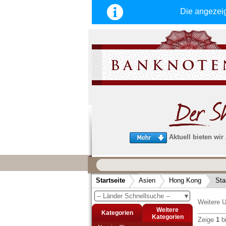
Die angezei
Aktuell bieten wir
Wir garantieren
schnellen, sicheren und zuverlä
Startseite
Asien
Hong Kong
Sta
Service
-- Länder Schnellsuche --
▼
Schneller und sicherer Versand
-
Weitere U
Bestellungen werktags bis 14:00 Uhr, 
Weitere
Kategorien
noch am selben Tag verschickt werden
Kategorien
Zeige
1
b
(Versand mit DHL oder Deutsche Post)
Abchasien