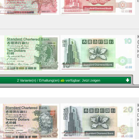
K
2 Variante(n) / Erhaltung(en)
ab
verfügbar:
Jetzt zeigen
K