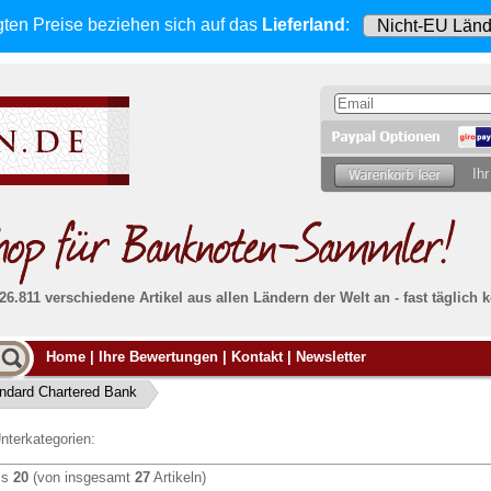
gten Preise beziehen sich
auf das
Lieferland
:
Ihr
 26.811 verschiedene Artikel aus allen Ländern der Welt an - fast tägli
Möcht
Home
|
Ihre Bewertungen
|
Kontakt
|
Newsletter
Alle Lieferungen, auch ins Ausland
, werden
von uns voll versichert. Sie haben
kein Risiko
verka
ssigen
falls die Sendung verloren geht oder beschädigt
ndard Chartered Bank
Dann si
wird.
Senden S
Absolute Zuverlässigkeit:
sowohl in puncto
nterkategorien:
Ihrer Ba
können
Service als auch in der Qualität unserer
.
Banknoten
is
20
(von insgesamt
27
Artikeln)
Weitere 