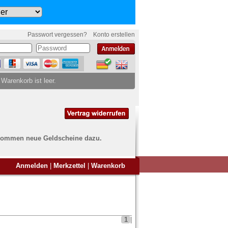
Passwort vergessen?
Konto erstellen
 Warenkorb ist leer.
ch kommen neue Geldscheine dazu.
en Sie Banknoten
Anmelden
|
Merkzettel
|
Warenkorb
ufen?
nd Sie bei uns genau richtig
ie uns einfach ein Übersichtsbild
nknoten an
info@banknoten.de
.
1
|
Informationen zum Ankauf finden