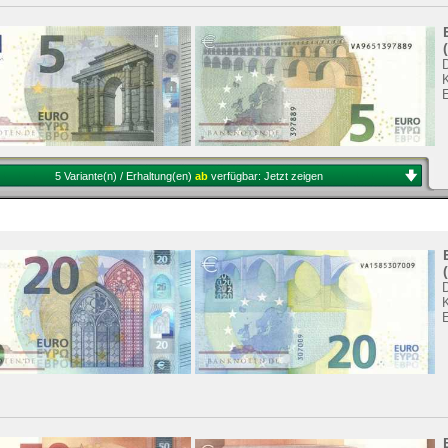
5 Variante(n) / Erhaltung(en)
ab
verfügbar:
Jetzt zeigen