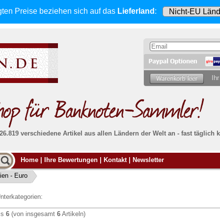
gten Preise beziehen sich
auf das
Lieferland
:
Ihr
 26.819 verschiedene Artikel aus allen Ländern der Welt an - fast tägli
Möcht
Home
|
Ihre Bewertungen
|
Kontakt
|
Newsletter
Alle Lieferungen, auch ins Ausland
, werden
von uns voll versichert. Sie haben
kein Risiko
verka
ssigen
falls die Sendung verloren geht oder beschädigt
ien - Euro
Dann si
wird.
Senden S
Absolute Zuverlässigkeit:
sowohl in puncto
nterkategorien:
Ihrer Ba
können
Service als auch in der Qualität unserer
.
Banknoten
is
6
(von insgesamt
6
Artikeln)
Weitere 