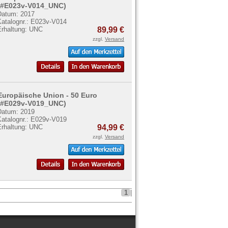
(#E023v-V014_UNC)
Datum: 2017
Katalognr.: E023v-V014
Erhaltung: UNC
89,99 €
zzgl.
Versand
Europäische Union - 50 Euro
(#E029v-V019_UNC)
Datum: 2019
Katalognr.: E029v-V019
Erhaltung: UNC
94,99 €
zzgl.
Versand
1
|