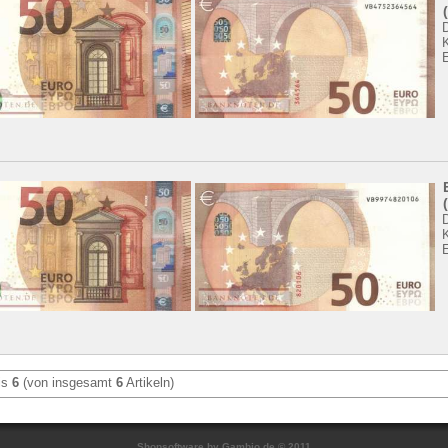
is
6
(von insgesamt
6
Artikeln)
Shopsoftware
by Gambio.de © 2011