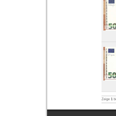
Zeige
1
b