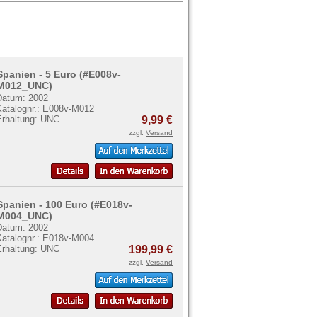
Spanien - 5 Euro (#E008v-
M012_UNC)
Datum: 2002
Katalognr.: E008v-M012
Erhaltung: UNC
9,99 €
zzgl.
Versand
Spanien - 100 Euro (#E018v-
M004_UNC)
Datum: 2002
Katalognr.: E018v-M004
Erhaltung: UNC
199,99 €
zzgl.
Versand