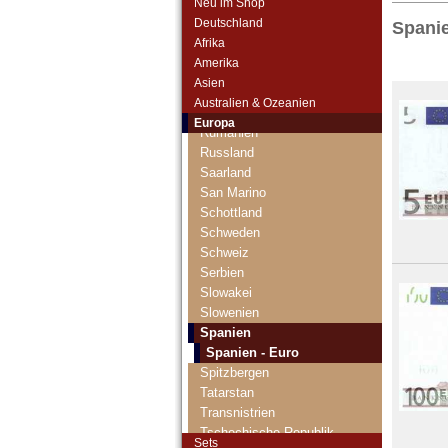
Neu im Shop
Niederlande
Deutschland
Spanie
Nordirland
Afrika
Norwegen
Amerika
Österreich
Asien
Polen
Australien & Ozeanien
Portugal
Europa
Rumänien
Russland
Saarland
San Marino
Schottland
Schweden
Schweiz
Serbien
Slowakei
Slowenien
Spanien
Spanien - Euro
Spitzbergen
Tatarstan
Transnistrien
Tschechische Republik
Sets