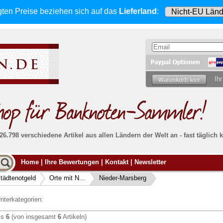
gten Preise beziehen sich
auf das
Lieferland
:
Ihr
 26.798 verschiedene Artikel aus allen Ländern der Welt an - fast tägli
Möcht
Home
|
Ihre Bewertungen
|
Kontakt
|
Newsletter
Alle Lieferungen, auch ins Ausland
, werden
von uns voll versichert. Sie haben
kein Risiko
verka
ssigen
falls die Sendung verloren geht oder beschädigt
tädtenotgeld
Orte mit N...
Nieder-Marsberg
Dann si
wird.
Senden S
Absolute Zuverlässigkeit:
sowohl in puncto
nterkategorien:
Ihrer Ba
können
Service als auch in der Qualität unserer
.
Banknoten
is
6
(von insgesamt
6
Artikeln)
Weitere 