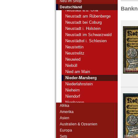
Neu im Shop
Neustadt a. Saale
Deutschland
Bankno
Neustadt a.d. Orla
Neustadt am Rübenberge
Neustadt bei Coburg
Neustadt i. Holstein
Neustadt im Schwarzwald
Neustädtel i. Schlesien
Neustettin
Neustrelitz
Neuwied
Niebüll
Nied am Main
Nieder-Marsberg
Niederlahnstein
Nieheim
Niendorf
Nienhagen
Afrika
Nimptsch
Amerika
Norddorf auf Amrum
Asien
Norden
Australien & Ozeanien
Nordenham
Europa
Norder- und
Sets
Süderdithmarschen