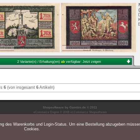
2 Variante(n) / Erhaltung(en)
ab
verfügbar:
Jetzt zeigen
is
6
(von insgesamt
6
Artikeln)
Shopsoftware
by Gambio.de © 2011
eCommerce Engine © 2006
xt:Commerce Shopsoftware
ung des Warenkorbs und Login-Status. Um eine Bestellung abzugeben müsse
Cookies.
Parse Time: 0.048s