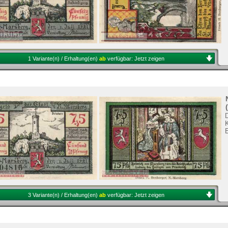
1 Variante(n) / Erhaltung(en)
ab
verfügbar:
Jetzt zeigen
3 Variante(n) / Erhaltung(en)
ab
verfügbar:
Jetzt zeigen