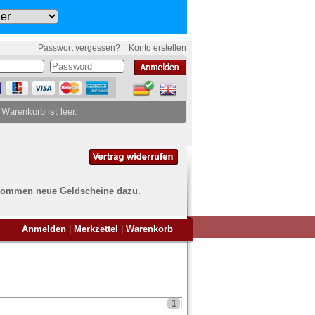
Passwort vergessen?
Konto erstellen
 Warenkorb ist leer.
ch kommen neue Geldscheine dazu.
en Sie Banknoten
Anmelden
|
Merkzettel
|
Warenkorb
ufen?
nd Sie bei uns genau richtig
ie uns einfach ein Übersichtsbild
nknoten an
info@banknoten.de
.
1
|
Informationen zum Ankauf finden