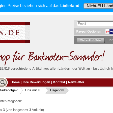
gten Preise beziehen sich
auf das
Lieferland
:
Ihr
 26.818 verschiedene Artikel aus allen Ländern der Welt an - fast tägli
Möcht
Home
|
Ihre Bewertungen
|
Kontakt
|
Newsletter
Alle Lieferungen, auch ins Ausland
, werden
von uns voll versichert. Sie haben
kein Risiko
verka
ssigen
falls die Sendung verloren geht oder beschädigt
tädtenotgeld
Orte mit H...
Hagenow
Dann si
wird.
Senden S
Absolute Zuverlässigkeit:
sowohl in puncto
nterkategorien:
Ihrer Ba
können
Service als auch in der Qualität unserer
.
Banknoten
is
3
(von insgesamt
3
Artikeln)
Weitere 