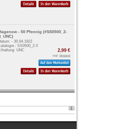
Hagenow - 50 Pfennig (#SS0500_2-
3_UNC)
Datum: - 30.04.1922
Katalognr.: SS0500_2-3
Erhaltung: UNC
2,99 €
zzgl.
Versand
1
|