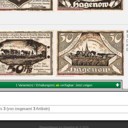
1 Variante(n) / Erhaltung(en)
ab
verfügbar:
Jetzt zeigen
is
3
(von insgesamt
3
Artikeln)
Shopsoftware
by Gambio.de © 2011