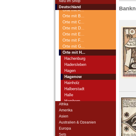
Neu im Shop
Deutsches Städtenotgeld
Deutschland
Bankn
Orte mit A...
Orte mit B...
Orte mit C...
Orte mit D...
Orte mit E...
Orte mit F...
Orte mit G...
Orte mit H...
Hachenburg
Hadersleben
Hagen
Hagenow
Hainholz
Halberstadt
Halle
Hamborn
Afrika
Hamburg
Amerika
Hameln
Asien
Hamm
Australien & Ozeanien
Hammelburg
Europa
Hanau
Sets