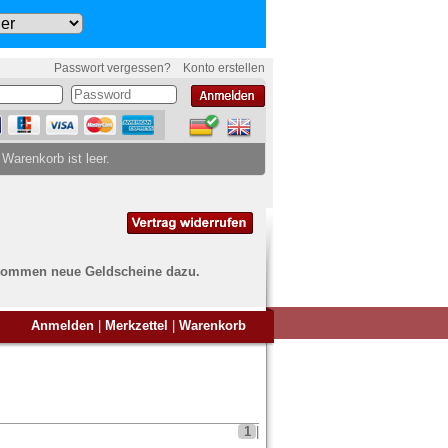
Passwort vergessen?
Konto erstellen
 Warenkorb ist leer.
ch kommen neue Geldscheine dazu.
en Sie Banknoten
Anmelden
|
Merkzettel
|
Warenkorb
ufen?
nd Sie bei uns genau richtig
ie uns einfach ein Übersichtsbild
nknoten an
info@banknoten.de
.
1
|
Informationen zum Ankauf finden