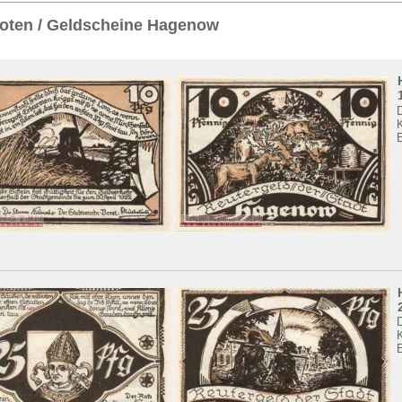
Sie
hier
.
oten / Geldscheine Hagenow