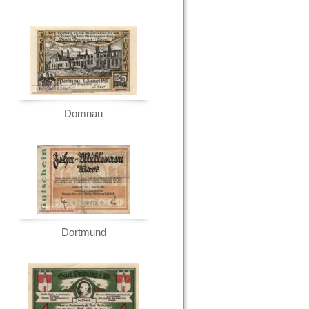
Domnau
Dortmund