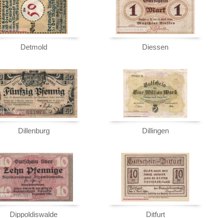
Detmold
Diessen
Dillenburg
Dillingen
Dippoldiswalde
Ditfurt