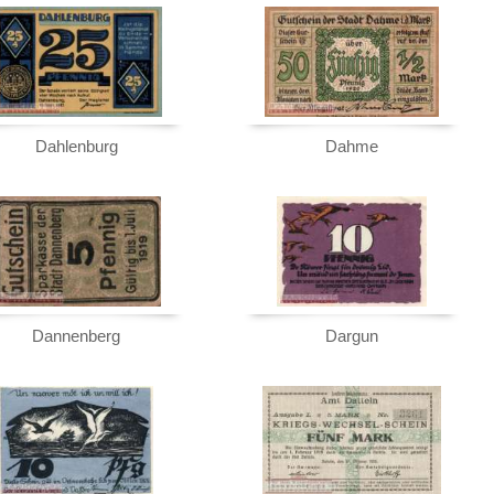
Sie
hier
.
Dahlenburg
Dahme
Dannenberg
Dargun