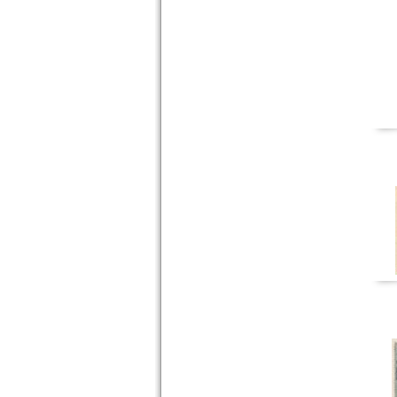
Orte mit S...
Orte mit T...
Orte mit U...
Orte mit V...
Orte mit W...
Orte mit X...
Orte mit Z...