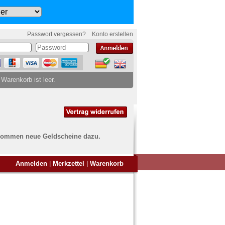
Passwort vergessen?
Konto erstellen
 Warenkorb ist leer.
ch kommen neue Geldscheine dazu.
en Sie Banknoten
Anmelden
|
Merkzettel
|
Warenkorb
ufen?
nd Sie bei uns genau richtig
ie uns einfach ein Übersichtsbild
nknoten an
info@banknoten.de
.
Informationen zum Ankauf finden