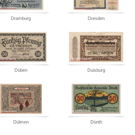
Dramburg
Dresden
Düben
Duisburg
Dülmen
Dünth