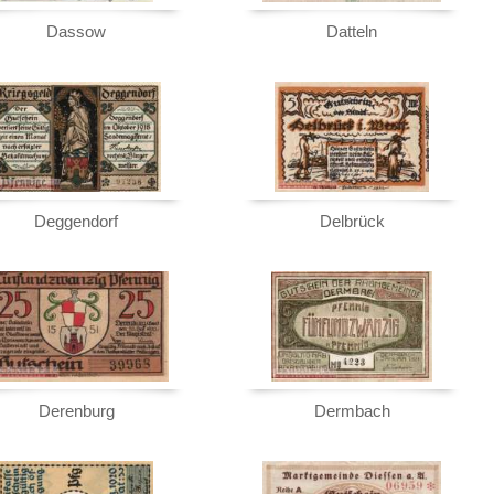
Dassow
Datteln
Deggendorf
Delbrück
Derenburg
Dermbach