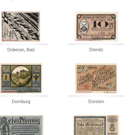
Doberan, Bad
Dömitz
Dornburg
Dorsten