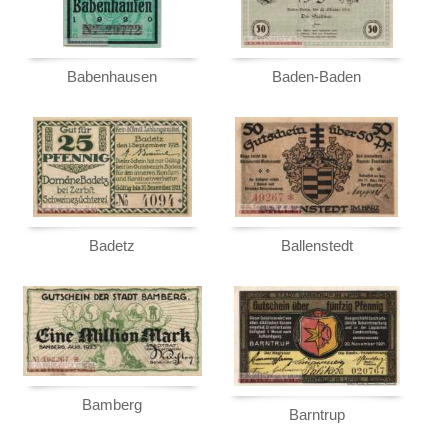
geht oder beschädigt wird.
Alt-Deutschland
Absolute Zuverlässigkeit:
sowohl in
Besonderheiten
puncto Service als auch in der Qualität
unserer Banknoten
Babenhausen
Baden-Baden
Kriegsgefangenenlager
Möchten Sie Banknoten
Deutsches Städtenotgeld
verkaufen?
Orte mit A...
Dann sind Sie bei uns genau richtig
Orte mit B...
Senden Sie uns einfach ein
Übersichtsbild Ihrer Banknoten an
Babenhausen
info@banknoten.de
.
Baden-Baden
Badetz
Ballenstedt
Weitere Informationen zum Ankauf
Badetz
finden Sie
hier
.
Afrika
Ballenstedt
Amerika
Bamberg
Asien
Barntrup
Australien & Ozeanien
Bautzen
Europa
Bamberg
Barntrup
Bayreuth
Sets