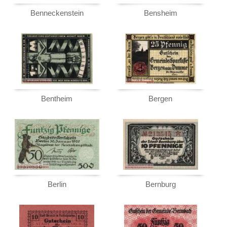
Birstein
Mehr über...
Benneckenstein
Bensheim
Bischofsgrün
Zahlungsbedingungen
Bischofsheim
Privatsphäre und Datenschutz
Bitburg
Widerrufsbelehrung
Bitterfeld
Liefer- und Versandkosten
Blankenburg am Harz
AGB
Blankenburg, Bad
Impressum
Bentheim
Bergen
Blankenese
Blankenhain
Bleicherode am Harz
Blomberg
Blumenthal
Bochum
Berlin
Bernburg
Bödefeld
Böel