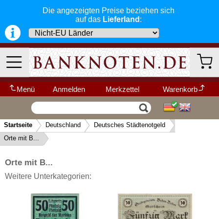
Die angezeigten Preise beziehen sich
auf das
Lieferland
:
Kaiserreich 1871-1918
Weimarer Republik 1918-1933
Deutsches Reich 1933-1945
Alliierte Besatzung (1945-1948)
BRD (1948-...)
Menü
Anmelden
Merkzettel
Warenkorb
DDR (1948 -1989)
Wir garantieren
Vertrag widerrufen
Ihr Warenkorb ist leer.
schnellen, sicheren und zuverlässigen
Militär- und Besatzungsausgaben - I. Weltkrieg
Startseite
Deutschland
Deutsches Städtenotgeld
Service
-- Länder Schnellsuche --
▼
Wehrmacht- und Besatzungsausgaben - II.
Orte mit B...
Schneller und sicherer Versand
-
Weltkrieg
Bestellungen werktags bis 14:00 Uhr,
Kategorien
Weitere Kategorien
Deutsche Länderbanknoten
können noch am selben Tag verschickt
Orte mit B...
werden.
Deutsche Kolonien
(Versand mit DHL oder Deutsche Post)
Weitere Unterkategorien:
Neu im Shop
Deutsche Nebengebiete
Deutschland
Alle Lieferungen, auch ins Ausland
,
Wert- und Steuergutscheine (1933-1934)
werden von uns voll versichert. Sie haben
kein Risiko
falls die Sendung verloren
Reichsbahn und Reichspost