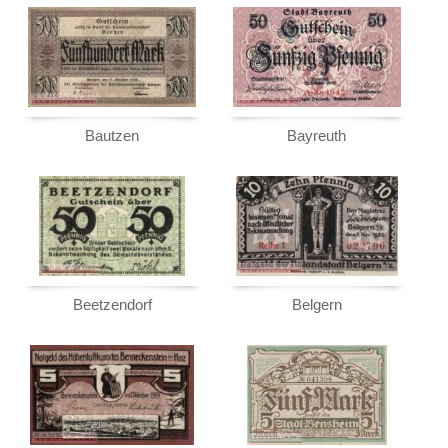
Beetzendorf
Testbanknoten
Belgern
Banknotenbriefe
Benneckenstein
Kataloge
Bensheim
Aufbewahrung
Bentheim
Gutscheine
Bautzen
Bayreuth
Bergen
Ihre Bewertungen
Berlin
Kontakt
Bernburg
Berneck
Informationen
Bernsbach
Preislisten
Bialla
Beetzendorf
Belgern
Ankauf
Biebrich a. Rh.
Erhaltungsgrade
Bielefeld
Gratisbanknoten
Bingerbrück
FAQ
Birkenfeld