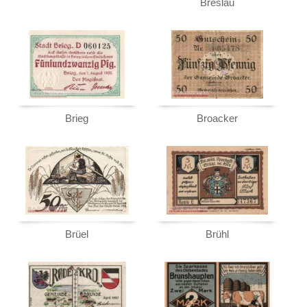
Breslau
Brieg
Broacker
Brüel
Brühl