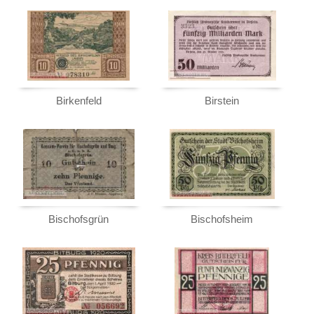
Breslau
Brieg
Broacker
Brüel
Brühl
Birkenfeld
Birstein
Brunde - Rothenkrug
Brunshaupten
Buchau
Bückeburg
Büdelsdorf
Buer
Bischofsgrün
Bischofsheim
Bullenkuhlen
Burg an der Wupper
Burg auf Fehmarn
Burg b. Magdeburg