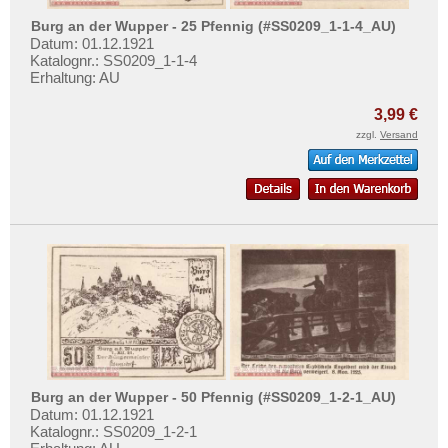
Orte mit P...
Mehr über...
Burg an der Wupper - 25 Pfennig (#SS0209_1-1-4_AU)
Orte mit Q...
Zahlungsbedingungen
Datum: 01.12.1921
Katalognr.: SS0209_1-1-4
Orte mit R...
Privatsphäre und Datenschutz
Erhaltung: AU
Orte mit S...
Widerrufsbelehrung
3,99 €
Orte mit T...
Liefer- und Versandkosten
zzgl.
Versand
Orte mit U...
AGB
Orte mit V...
Impressum
Orte mit W...
Orte mit X...
Orte mit Z...
Burg an der Wupper - 50 Pfennig (#SS0209_1-2-1_AU)
Datum: 01.12.1921
Katalognr.: SS0209_1-2-1