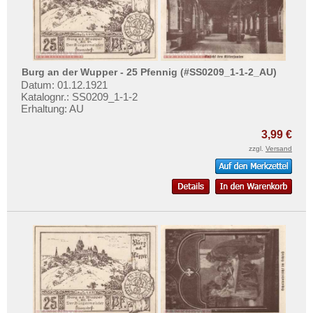
Bützow
Testbanknoten
Buxtehude
Banknotenbriefe
Orte mit C...
Kataloge
Orte mit D...
Aufbewahrung
Burg an der Wupper - 25 Pfennig (#SS0209_1-1-2_AU)
Orte mit E...
Datum: 01.12.1921
Gutscheine
Katalognr.: SS0209_1-1-2
Orte mit F...
Erhaltung: AU
Ihre Bewertungen
Orte mit G...
3,99 €
Kontakt
Orte mit H...
zzgl.
Versand
Orte mit I...
Informationen
Orte mit J...
Preislisten
Orte mit K...
Ankauf
Orte mit L...
Erhaltungsgrade
Orte mit M...
Gratisbanknoten
Orte mit N...
FAQ
Orte mit O...