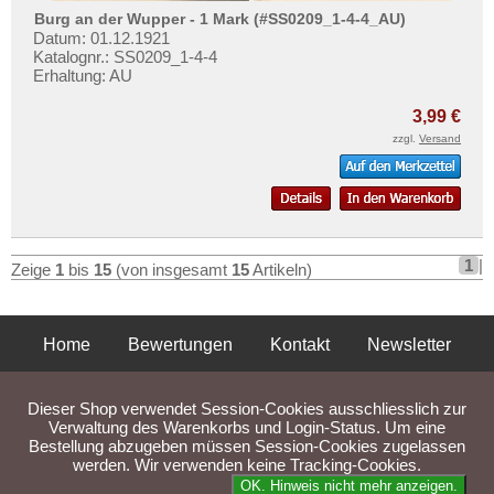
Burg an der Wupper - 1 Mark (#SS0209_1-4-4_AU)
Datum: 01.12.1921
Katalognr.: SS0209_1-4-4
Erhaltung: AU
3,99 €
zzgl.
Versand
1
|
Zeige
1
bis
15
(von insgesamt
15
Artikeln)
Home
Bewertungen
Kontakt
Newsletter
Privatsphäre und Datenschutz
Impressum
AGB
Dieser Shop verwendet Session-Cookies ausschliesslich zur
Liefer- und Versandkosten
Verwaltung des Warenkorbs und Login-Status. Um eine
Bestellung abzugeben müssen Session-Cookies zugelassen
werden. Wir verwenden keine Tracking-Cookies.
Parse Time: 0.036s
OK. Hinweis nicht mehr anzeigen.