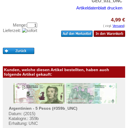
Iranisch Aserbaidschan
GEO_031_UNC
Testbanknoten
Artikeldatenblatt drucken
Israel
Banknotenbriefe
Japan
4,99 €
Kataloge
Menge:
Jemen, Arabische Rep.
( zzgl.
Versand
)
Aufbewahrung
Lieferzeit:
Jemen, Demokratische Rep.
Gutscheine
Jordanien
Ihre Bewertungen
Kambodscha
Kontakt
Kasachstan
Katar
Kunden, welche diesen Artikel bestellten, haben auch
Informationen
folgende Artikel gekauft:
Katar und Dubai
Preislisten
Kirgisistan
Ankauf
Korea (alt)
Erhaltungsgrade
Kuwait
Gratisbanknoten
Argentinien - 5 Pesos (#359b_UNC)
Laos
Datum: (2015)
FAQ
Katalognr.: 359b
Libanon
Erhaltung: UNC