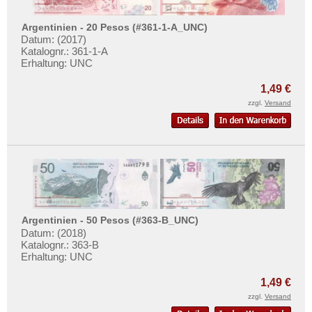
Saudi Arabien
Singapur
Argentinien - 20 Pesos (#361-1-A_UNC)
Datum: (2017)
Sri Lanka
Katalognr.: 361-1-A
Erhaltung: UNC
Straits Settlements
Süd-Ossetien
1,49 €
zzgl.
Versand
Südkorea
Syrien
Tadschikistan
Taiwan
Thailand
Timor
Argentinien - 50 Pesos (#363-B_UNC)
Turkmenistan
Datum: (2018)
Katalognr.: 363-B
Usbekistan
Erhaltung: UNC
Vereinigte Arabische Emirate
1,49 €
Vietnam
zzgl.
Versand