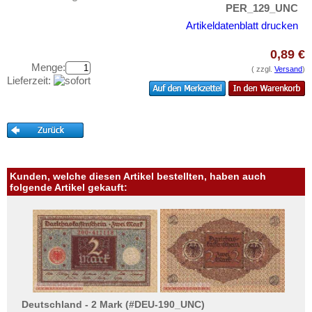
Uruguay
Testbanknoten
PER_129_UNC
USA
Artikeldatenblatt drucken
Banknotenbriefe
Venezuela
Kataloge
0,89 €
Menge:
Aufbewahrung
( zzgl.
Versand
)
Lieferzeit:
Gutscheine
Ihre Bewertungen
Kontakt
Informationen
Kunden, welche diesen Artikel bestellten, haben auch
folgende Artikel gekauft:
Preislisten
Ankauf
Erhaltungsgrade
Gratisbanknoten
FAQ
Deutschland - 2 Mark (#DEU-190_UNC)