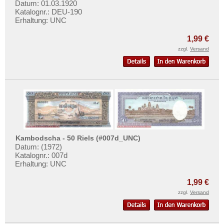
Datum: 01.03.1920
Mehr über...
Katalognr.: DEU-190
Erhaltung: UNC
Zahlungsbedingungen
Privatsphäre und Datenschutz
1,99 €
zzgl.
Versand
Widerrufsbelehrung
Liefer- und Versandkosten
AGB
Impressum
Kambodscha - 50 Riels (#007d_UNC)
Datum: (1972)
Katalognr.: 007d
Erhaltung: UNC
1,99 €
zzgl.
Versand