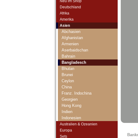
Neu im Shop
Deutschland
Afrika
Amerika
Asien
Abchasien
Afghanistan
Armenien
Aserbaidschan
Bahrain
Bangladesch
Bhutan
Brunei
Ceylon
China
Franz. Indochina
Georgien
Hong Kong
Indien
Indonesien
Irak
Australien & Ozeanien
Iran
Europa
Bank
Iranisch Aserbaidschan
Sets