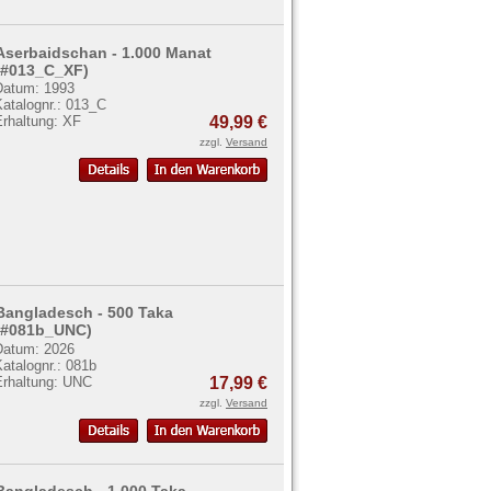
Aserbaidschan - 1.000 Manat
(#013_C_XF)
Datum: 1993
Katalognr.: 013_C
Erhaltung: XF
49,99 €
zzgl.
Versand
Bangladesch - 500 Taka
(#081b_UNC)
Datum: 2026
atalognr.: 081b
Erhaltung: UNC
17,99 €
zzgl.
Versand