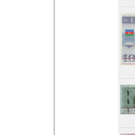
Nepal
Niederländisch Indien
Nordkorea
Oman
Pakistan
Philippinen
Portugiesisch Indien
Saudi Arabien
Singapur
Sri Lanka
Straits Settlements
Süd-Ossetien
Südkorea
Syrien
Tadschikistan
Taiwan
Thailand
Timor
Turkmenistan
Usbekistan
Vereinigte Arabische Emirate
Vietnam
Vietnam Süd