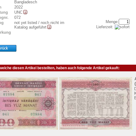
Bangladesch
m
2022
tung
UNC
ognr.
072
Menge:
og
not yet listed / noch nicht im
Lieferzeit:
Katalog aufgeführt
rkung
elche diesen Artikel bestellten, haben auch folgende Artikel gekauft: