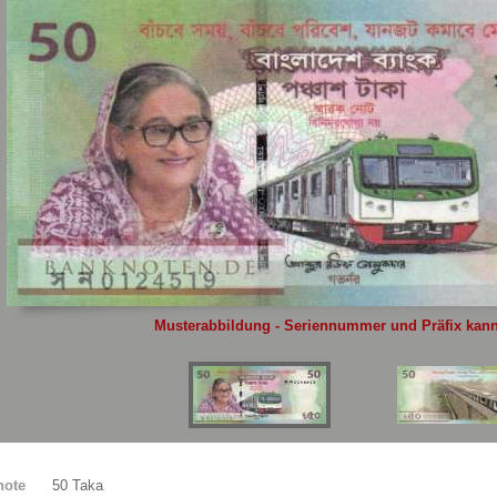
Sie
hier
.
Musterabbildung - Seriennummer und Präfix kann 
note
50 Taka