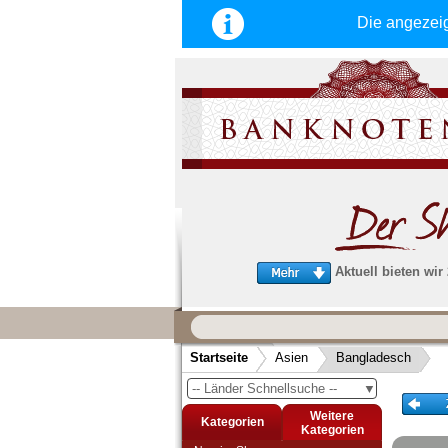
Die angezei
Aktuell bieten wir
Wir garantieren
schnellen, sicheren und zuverlä
Startseite
Asien
Bangladesch
Service
-- Länder Schnellsuche --
▼
Schneller und sicherer Versand
-
Bestellungen werktags bis 14:00 Uhr, 
Weitere
Kategorien
noch am selben Tag verschickt werden
Kategorien
(Versand mit DHL oder Deutsche Post)