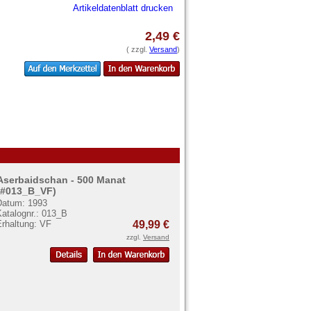
Artikeldatenblatt drucken
2,49 €
( zzgl.
Versand
)
Aserbaidschan - 500 Manat
(#013_B_VF)
Datum: 1993
Katalognr.: 013_B
Erhaltung: VF
49,99 €
zzgl.
Versand