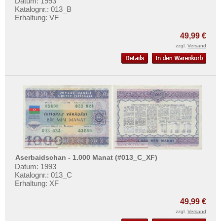
Datum: 1993
Mehr über...
Korea (alt)
Katalognr.: 013_B
Erhaltung: VF
Kuwait
Zahlungsbedingungen
Laos
49,99 €
Privatsphäre und Datenschutz
zzgl.
Versand
Libanon
Widerrufsbelehrung
Macao
Liefer- und Versandkosten
Malaya
AGB
Malaya & Britisch Borneo
Impressum
Malaysia
Malediven
Mongolei
Myanmar
Aserbaidschan - 1.000 Manat (#013_C_XF)
Datum: 1993
Nagorny Karabach
Katalognr.: 013_C
Erhaltung: XF
Nepal
Niederländisch Indien
49,99 €
zzgl.
Versand
Nordkorea