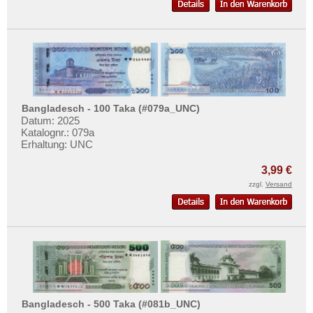
Oman
Pakistan
Philippinen
Portugiesisch Indien
Saudi Arabien
Bangladesch - 100 Taka (#079a_UNC)
Singapur
Datum: 2025
Katalognr.: 079a
Sri Lanka
Erhaltung: UNC
Straits Settlements
3,99 €
Süd-Ossetien
zzgl.
Versand
Südkorea
Syrien
Tadschikistan
Taiwan
Thailand
Timor
Bangladesch - 500 Taka (#081b_UNC)