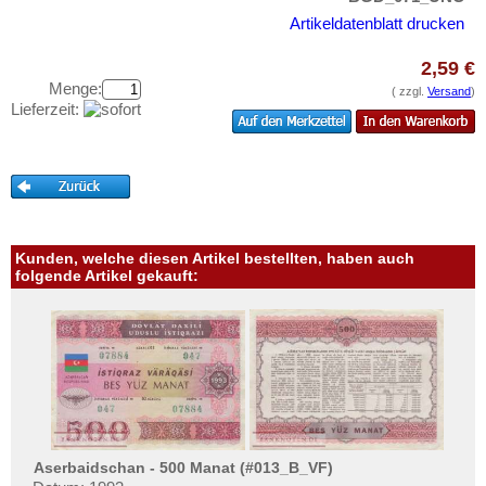
Testbanknoten
Indien
Artikeldatenblatt drucken
Banknotenbriefe
Indonesien
2,59 €
Kataloge
Irak
Menge:
( zzgl.
Versand
)
Aufbewahrung
Iran
Lieferzeit:
Gutscheine
Iranisch Aserbaidschan
Israel
Ihre Bewertungen
Japan
Kontakt
Jemen, Arabische Rep.
Kunden, welche diesen Artikel bestellten, haben auch
Jemen, Demokratische Rep.
Informationen
folgende Artikel gekauft:
Jordanien
Preislisten
Kambodscha
Ankauf
Kasachstan
Erhaltungsgrade
Katar
Gratisbanknoten
Katar und Dubai
FAQ
Kirgisistan
Aserbaidschan - 500 Manat (#013_B_VF)