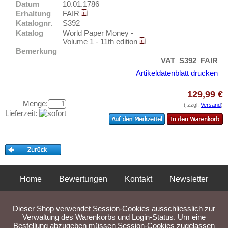
Datum
10.01.1786
Testbanknoten
Erhaltung
FAIR
Banknotenbriefe
Katalognr.
S392
Katalog
World Paper Money -
Kataloge
Volume 1 - 11th edition
Aufbewahrung
Bemerkung
VAT_S392_FAIR
Gutscheine
Artikeldatenblatt drucken
Ihre Bewertungen
129,99 €
Menge:
( zzgl.
Versand
)
Kontakt
Lieferzeit:
Informationen
Preislisten
Ankauf
Erhaltungsgrade
Home
Bewertungen
Kontakt
Newsletter
Gratisbanknoten
Privatsphäre und Datenschutz
Impressum
AGB
FAQ
Dieser Shop verwendet Session-Cookies ausschliesslich zur
Liefer- und Versandkosten
Verwaltung des Warenkorbs und Login-Status. Um eine
Bestellung abzugeben müssen Session-Cookies zugelassen