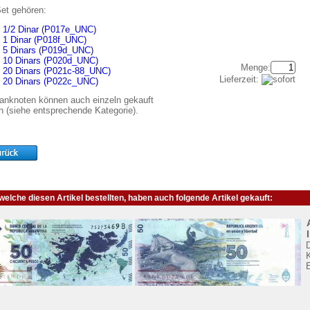
et gehören:
1/2 Dinar (P017e_UNC)
1 Dinar (P018f_UNC)
5 Dinars (P019d_UNC)
10 Dinars (P020d_UNC)
Menge:
20 Dinars (P021c-88_UNC)
Lieferzeit:
20 Dinars (P022c_UNC)
Banknoten können auch einzeln gekauft
n (siehe entsprechende Kategorie).
elche diesen Artikel bestellten, haben auch folgende Artikel gekauft:
K