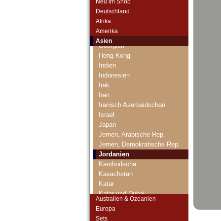
Neu im Shop
Brunei
Deutschland
Ceylon
Afrika
China
Amerika
Franz. Indochina
Asien
Georgien
Hong Kong
Indien
Indonesien
Irak
Iran
Iranisch Aserbaidschan
Israel
Japan
Jemen, Arabische Rep.
Jemen, Demokratische Rep.
Jordanien
Kambodscha
Kasachstan
Katar
Katar und Dubai
Australien & Ozeanien
Kirgisistan
Europa
Korea (alt)
Sets