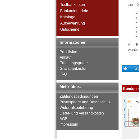
Kuwait
zum S
Testbanknoten
Laos
Banknotenbriefe
Libanon
Kataloge
Macao
Aufbewahrung
Malaya
Gutscheine
Malaya & Britisch Borneo
Malaysia
Informationen
Malediven
Alle 
werde
Mongolei
Preislisten
Myanmar
Ankauf
Erhaltungsgrade
Nagorny Karabach
Gratisbanknoten
Nepal
FAQ
Niederländisch Indien
Nordkorea
Mehr über...
Oman
Kunden, w
Pakistan
Zahlungsbedingungen
Philippinen
Privatsphäre und Datenschutz
Portugiesisch Indien
Widerrufsbelehrung
Saudi Arabien
Liefer- und Versandkosten
AGB
Singapur
Impressum
Sri Lanka
Straits Settlements
Süd-Ossetien