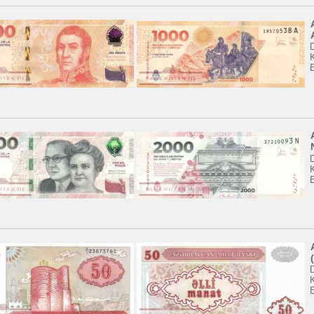
K
K
K