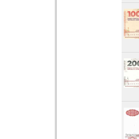
Südkorea
Syrien
Tadschikistan
Taiwan
Thailand
Timor
Turkmenistan
Usbekistan
Vereinigte Arabische Emirate
Vietnam
Vietnam Süd