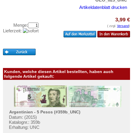
Iranisch Aserbaidschan
Testbanknoten
Artikeldatenblatt drucken
Israel
Banknotenbriefe
Japan
3,99 €
Kataloge
Menge:
Jemen, Arabische Rep.
( zzgl.
Versand
)
Aufbewahrung
Lieferzeit:
Jemen, Demokratische Rep.
Gutscheine
Jordanien
Ihre Bewertungen
Kambodscha
Kontakt
Kasachstan
Katar
Kunden, welche diesen Artikel bestellten, haben auch
Informationen
folgende Artikel gekauft:
Katar und Dubai
Preislisten
Kirgisistan
Ankauf
Korea (alt)
Erhaltungsgrade
Kuwait
Gratisbanknoten
Argentinien - 5 Pesos (#359b_UNC)
Laos
Datum: (2015)
FAQ
Katalognr.: 359b
Libanon
Erhaltung: UNC