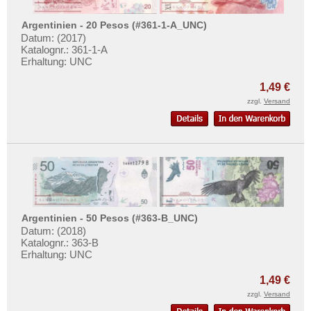
Saudi Arabien
Singapur
Argentinien - 20 Pesos (#361-1-A_UNC)
Datum: (2017)
Sri Lanka
Katalognr.: 361-1-A
Erhaltung: UNC
Straits Settlements
Süd-Ossetien
1,49 €
zzgl.
Versand
Südkorea
Syrien
Tadschikistan
Taiwan
Thailand
Timor
Argentinien - 50 Pesos (#363-B_UNC)
Datum: (2018)
Turkmenistan
Katalognr.: 363-B
Usbekistan
Erhaltung: UNC
Vereinigte Arabische Emirate
1,49 €
Vietnam
zzgl.
Versand