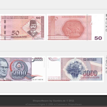
K
K
Shopsoftware
by Gambio.de © 2011
eCommerce Engine © 2006
xt:Commerce Shopsoftware