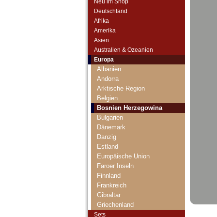
Neu im Shop
Deutschland
Afrika
Amerika
Asien
Australien & Ozeanien
Europa
Albanien
Andorra
Arktische Region
Belgien
Bosnien Herzegowina
Bulgarien
Dänemark
Danzig
Estland
Europäische Union
Faroer Inseln
Finnland
Frankreich
Gibraltar
Griechenland
Grönland
Sets