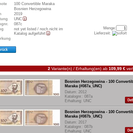
note
100 Convertible Maraka
Bosnien Herzegowina
m
2019
tung
UNC
ognr.
087c
Menge:
og
not yet listed / noch nicht im
Lieferzeit:
Katalog aufgeführt
rkung
2
Variante(n) / Erhaltung(en)
ab
109,99 €
ver
Bosnien Herzegowina - 100 Convertib
Maraka (#087a_UNC)
Datum: 2012
Katalognr.: 087a
Erhaltung: UNC
Bosnien Herzegowina - 100 Convertib
Maraka (#087b_UNC)
Datum: 2017
Katalognr.: 087b
Erhaltung: UNC