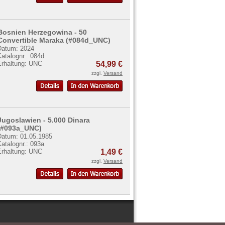
Bosnien Herzegowina - 50
Convertible Maraka (#084d_UNC)
Datum: 2024
atalognr.: 084d
Erhaltung: UNC
54,99 €
zzgl.
Versand
Jugoslawien - 5.000 Dinara
(#093a_UNC)
Datum: 01.05.1985
atalognr.: 093a
Erhaltung: UNC
1,49 €
zzgl.
Versand