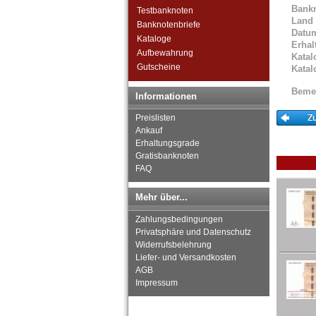
Bank
Grossbritannien
Testbanknoten
Land
Guernsey
Banknotenbriefe
Datu
Irland
Kataloge
Erhal
Island
Aufbewahrung
Katal
Isle of Man
Gutscheine
Katal
Italien
Beme
Jersey
Informationen
Jugoslawien
Preislisten
Kroatien
Ankauf
Lettland
Erhaltungsgrade
Liechtenstein
Gratisbanknoten
Litauen
FAQ
Luxemburg
Malta
Mehr über...
Mazedonien
Zahlungsbedingungen
Memelgebiet
Privatsphäre und Datenschutz
Moldawien
Widerrufsbelehrung
Montenegro
Liefer- und Versandkosten
Niederlande
AGB
Nordirland
Impressum
Norwegen
Österreich