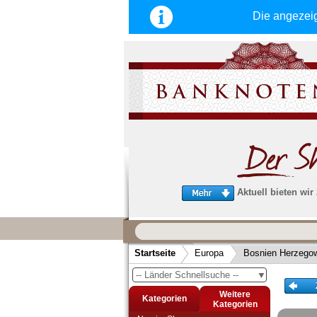
Die angezei
Aktuell bieten wir
Wir garantieren
schnellen, sicheren und zuverlä
Startseite
Europa
Bosnien Herzego
Service
-- Länder Schnellsuche --
▼
Schneller und sicherer Versand
-
Bestellungen werktags bis 14:00 Uhr, 
Weitere
Kategorien
noch am selben Tag verschickt werden
Kategorien
(Versand mit DHL oder Deutsche Post)