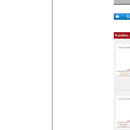
Polen
Portugal
Rumänien
Russland
Saarland
San Marino
Kunden, w
Schottland
Schweden
Schweiz
Serbien
Slowakei
Slowenien
Spanien
Spitzbergen
Tatarstan
Transnistrien
Tschechische Republik
Tschechoslowakei
Türkei
Ukraine
Ungarn
Vatikan
Weissrussland