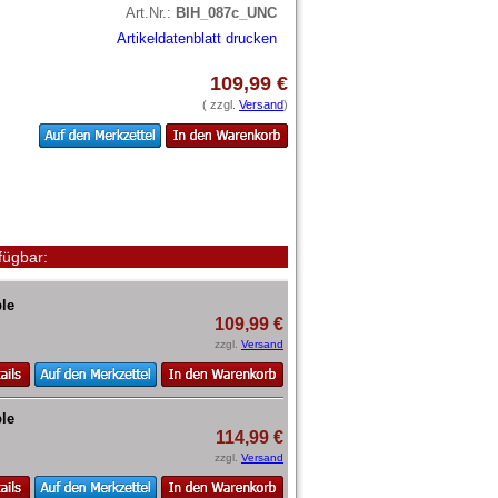
Art.Nr.:
BIH_087c_UNC
Artikeldatenblatt drucken
109,99 €
( zzgl.
Versand
)
fügbar:
le
109,99 €
zzgl.
Versand
le
114,99 €
zzgl.
Versand