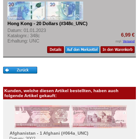
Macao
Mehr über...
Malaya
Zahlungsbedingungen
Malaya & Britisch Borneo
Privatsphäre und Datenschutz
Hong Kong - 20 Dollars (#348c_UNC)
Malaysia
Datum: 01.01.2023
Widerrufsbelehrung
6,99 €
Katalognr.: 348c
Malediven
Erhaltung: UNC
Liefer- und Versandkosten
zzgl.
Versand
Mongolei
AGB
Myanmar
Impressum
Nagorny Karabach
Nepal
Niederländisch Indien
Kunden, welche diesen Artikel bestellten, haben auch
Nordkorea
folgende Artikel gekauft:
Oman
Pakistan
Philippinen
Portugiesisch Indien
Afghanistan - 1 Afghani (#064a_UNC)
Datum: 2002