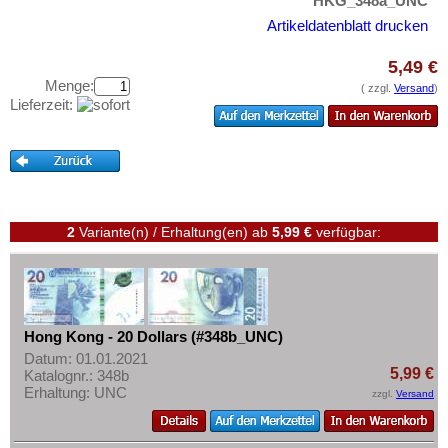
Iranisch Aserbaidschan
HKG_348a_UNC
Testbanknoten
Artikeldatenblatt drucken
Israel
Banknotenbriefe
Japan
5,49 €
Kataloge
Menge:
Jemen, Arabische Rep.
( zzgl.
Versand
)
Aufbewahrung
Lieferzeit:
Jemen, Demokratische Rep.
Gutscheine
Jordanien
Ihre Bewertungen
Kambodscha
Kontakt
Kasachstan
2
Variante(n) / Erhaltung(en)
ab
5,99 €
verfügbar:
Katar
Informationen
Katar und Dubai
Preislisten
Kirgisistan
Ankauf
Korea (alt)
Hong Kong - 20 Dollars (#348b_UNC)
Erhaltungsgrade
Datum: 01.01.2021
Kuwait
5,99 €
Katalognr.: 348b
Gratisbanknoten
Laos
Erhaltung: UNC
zzgl.
Versand
FAQ
Libanon