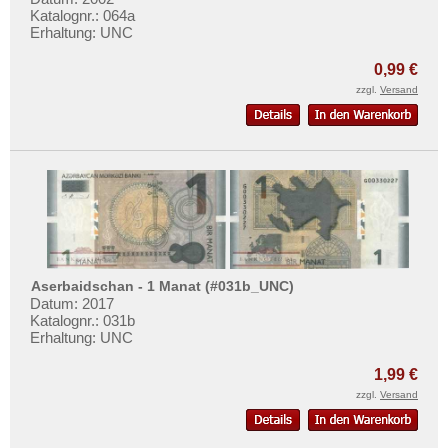
Saudi Arabien
Katalognr.: 064a
Erhaltung: UNC
Singapur
Sri Lanka
0,99 €
zzgl.
Versand
Straits Settlements
Süd-Ossetien
Südkorea
Syrien
Tadschikistan
Taiwan
Thailand
Aserbaidschan - 1 Manat (#031b_UNC)
Timor
Datum: 2017
Katalognr.: 031b
Turkmenistan
Erhaltung: UNC
Usbekistan
1,99 €
Vereinigte Arabische Emirate
zzgl.
Versand
Vietnam