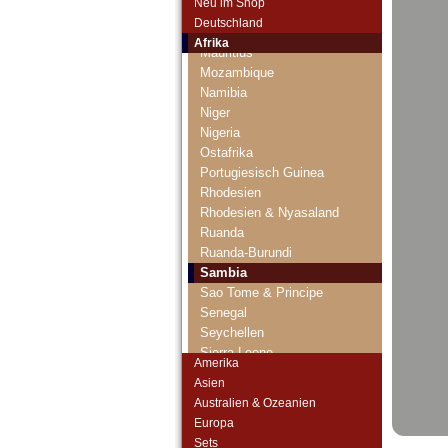
Neu im Shop
Marokko
Deutschland
Mauretanien
Afrika
Mauritius
Mozambique
Namibia
Niger
Nigeria
Ostafrika
Portugiesisch Guinea
Rhodesien
Rhodesien & Nyasaland
Ruanda
Ruanda-Burundi
Sambia
Sao Tome & Principe
Senegal
Seychellen
Sierra Leone
Amerika
Somalia
Asien
Somaliland
Australien & Ozeanien
St. Helena
Europa
Süd Sudan
Sets