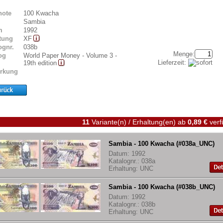
note
100 Kwacha
Sambia
m
1992
tung
XF
ognr.
038b
Menge:
og
World Paper Money - Volume 3 -
Lieferzeit:
19th edition
rkung
11
Variante(n) / Erhaltung(en)
ab
0,89 €
verf
Sambia - 100 Kwacha (#038a_UNC)
Datum: 1992
Katalognr.: 038a
Erhaltung: UNC
Sambia - 100 Kwacha (#038b_UNC)
Datum: 1992
Katalognr.: 038b
Erhaltung: UNC