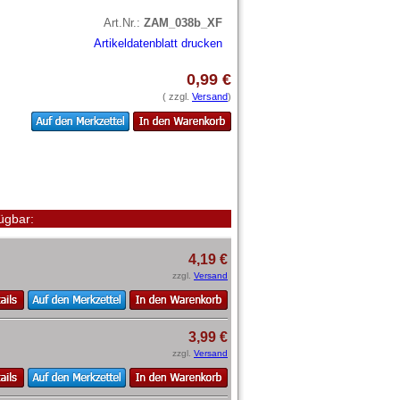
Art.Nr.:
ZAM_038b_XF
Artikeldatenblatt drucken
0,99 €
( zzgl.
Versand
)
ügbar:
4,19 €
zzgl.
Versand
3,99 €
zzgl.
Versand