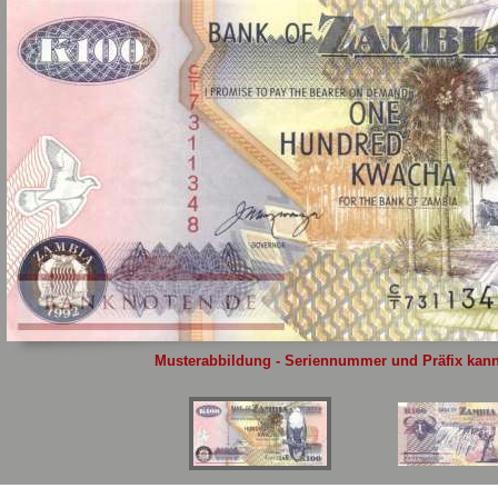
Sie
hier
.
Musterabbildung - Seriennummer und Präfix kann 