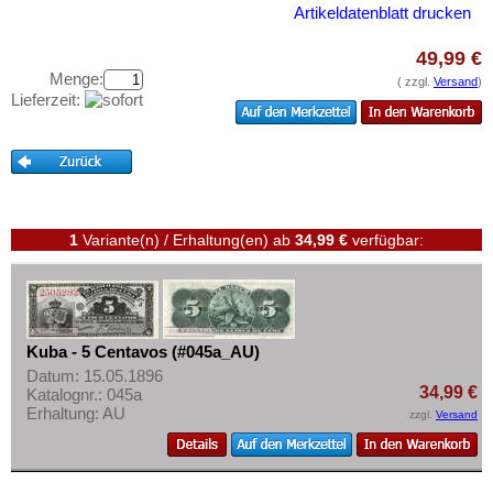
Paraguay
Testbanknoten
Artikeldatenblatt drucken
Peru
Banknotenbriefe
49,99 €
St. Kitts
Kataloge
Menge:
( zzgl.
Versand
)
St. Lucia
Lieferzeit:
Aufbewahrung
St. Pierre & Miquelon
Gutscheine
St. Vincent
Ihre Bewertungen
Surinam
Kontakt
Trinidad und Tobago
1
Variante(n) / Erhaltung(en)
ab
34,99 €
verfügbar:
Uruguay
Informationen
USA
Preislisten
Venezuela
Ankauf
Kuba - 5 Centavos (#045a_AU)
Datum: 15.05.1896
Erhaltungsgrade
34,99 €
Katalognr.: 045a
Erhaltung: AU
Gratisbanknoten
zzgl.
Versand
FAQ