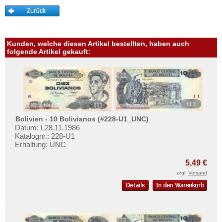
Mehr über...
Zahlungsbedingungen
Privatsphäre und Datenschutz
Kunden, welche diesen Artikel bestellten, haben auch
Widerrufsbelehrung
folgende Artikel gekauft:
Liefer- und Versandkosten
AGB
Impressum
Bolivien - 10 Bolivianos (#228-U1_UNC)
Datum: L28.11.1986
Katalognr.: 228-U1
Erhaltung: UNC
5,49 €
zzgl.
Versand