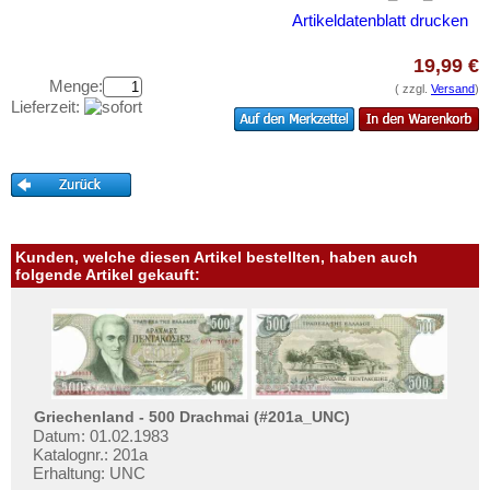
Curacao
Testbanknoten
Artikeldatenblatt drucken
Curacao & Sint Maarten
Banknotenbriefe
19,99 €
Dominica
Kataloge
Menge:
( zzgl.
Versand
)
Dominikanische Republik
Lieferzeit:
Aufbewahrung
Ecuador
Gutscheine
El Salvador
Ihre Bewertungen
Falkland Inseln
Kontakt
Galapagos
Kunden, welche diesen Artikel bestellten, haben auch
Grenada
folgende Artikel gekauft:
Informationen
Guatemala
Preislisten
Guyana
Ankauf
Haiti
Erhaltungsgrade
Honduras
Gratisbanknoten
Griechenland - 500 Drachmai (#201a_UNC)
Jamaica
Datum: 01.02.1983
FAQ
Katalognr.: 201a
Jason Islands
Erhaltung: UNC