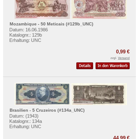
Surinam
Trinidad und Tobago
Uruguay
Mozambique - 50 Meticais (#129b_UNC)
USA
Datum: 16.06.1986
Katalognr.: 129b
Venezuela
Erhaltung: UNC
0,99 €
zzgl.
Versand
Brasilien - 5 Cruzeiros (#134a_UNC)
Datum: (1943)
Katalognr.: 134a
Erhaltung: UNC
44,99 €