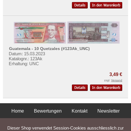
Guatemala - 10 Quetzales (#123Ak_UNC)
Datum: 15.03.2023
Katalognr.: 123Ak
Erhaltung: UNC
3,49 €
zzgl.
Versand
Home
Bewertungen
Kontakt
Newsletter
Privatsphäre und Datenschutz
Impressum
AGB
Dieser Shop verwendet Session-Cookies ausschliesslich zur
Liefer- und Versandkosten