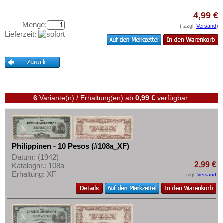
Straits Settlements
Testbanknoten
4,99 €
Süd-Ossetien
Banknotenbriefe
Menge:
( zzgl.
Versand
)
Südkorea
Lieferzeit:
Kataloge
Syrien
Aufbewahrung
Tadschikistan
Gutscheine
Taiwan
Ihre Bewertungen
Thailand
6
Variante(n) / Erhaltung(en)
ab
0,99 €
verfügbar:
Kontakt
Timor
Turkmenistan
Informationen
Usbekistan
Preislisten
Philippinen - 10 Pesos (#108a_XF)
Vereinigte Arabische Emirate
Datum: (1942)
Ankauf
Vietnam
2,99 €
Katalognr.: 108a
Erhaltungsgrade
Erhaltung: XF
zzgl.
Versand
Vietnam Süd
Gratisbanknoten
FAQ