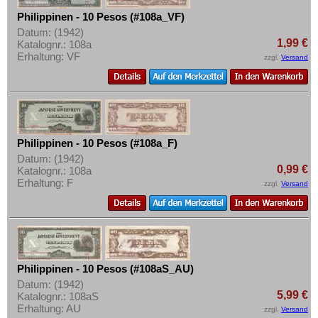
Mehr über...
Philippinen - 10 Pesos (#108a_VF)
Zahlungsbedingungen
Datum: (1942)
1,99 €
Katalognr.: 108a
Privatsphäre und Datenschutz
Erhaltung: VF
zzgl.
Versand
Widerrufsbelehrung
Liefer- und Versandkosten
AGB
Impressum
Philippinen - 10 Pesos (#108a_F)
Datum: (1942)
0,99 €
Katalognr.: 108a
Erhaltung: F
zzgl.
Versand
Philippinen - 10 Pesos (#108aS_AU)
Datum: (1942)
5,99 €
Katalognr.: 108aS
Erhaltung: AU
zzgl.
Versand