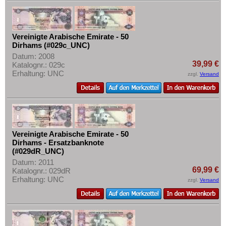
Mehr über...
Zahlungsbedingungen
Vereinigte Arabische Emirate - 50
Privatsphäre und Datenschutz
Dirhams (#029c_UNC)
Widerrufsbelehrung
Datum: 2008
39,99 €
Katalognr.: 029c
Liefer- und Versandkosten
Erhaltung: UNC
zzgl.
Versand
AGB
Impressum
Vereinigte Arabische Emirate - 50
Dirhams - Ersatzbanknote
(#029dR_UNC)
Datum: 2011
69,99 €
Katalognr.: 029dR
Erhaltung: UNC
zzgl.
Versand