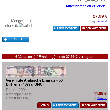
Testbanknoten
Artikeldatenblatt drucken
Banknotenbriefe
27,99 €
Kataloge
Menge:
( zzgl.
Versand
)
Aufbewahrung
Lieferzeit:
Gutscheine
Ihre Bewertungen
Kontakt
6
Variante(n) / Erhaltung(en)
ab
27,99 €
verfügbar:
Informationen
Preislisten
Ankauf
Vereinigte Arabische Emirate - 50
Dirhams (#029a_UNC)
Erhaltungsgrade
Datum: 2004
Gratisbanknoten
44,99 €
Katalognr.: 029a
Erhaltung: UNC
zzgl.
Versand
FAQ