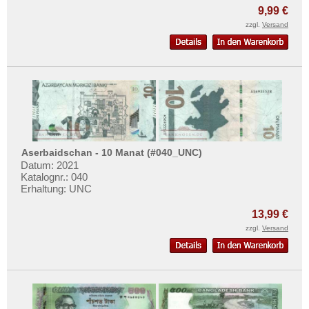
Mehr über...
9,99 €
zzgl.
Versand
Zahlungsbedingungen
Privatsphäre und Datenschutz
Widerrufsbelehrung
Liefer- und Versandkosten
AGB
Impressum
Aserbaidschan - 10 Manat (#040_UNC)
Datum: 2021
Katalognr.: 040
Erhaltung: UNC
13,99 €
zzgl.
Versand