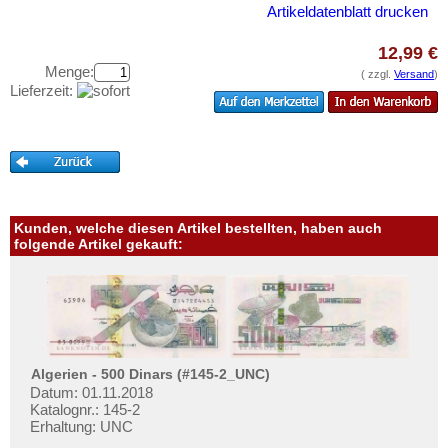
Testbanknoten
Samoa
Artikeldatenblatt drucken
Banknotenbriefe
Tahiti
12,99 €
Kataloge
Tonga
Menge:
( zzgl.
Versand
)
Lieferzeit:
Aufbewahrung
Vanuatu
Gutscheine
Ihre Bewertungen
Kontakt
Kunden, welche diesen Artikel bestellten, haben auch
folgende Artikel gekauft:
Informationen
Preislisten
Ankauf
Erhaltungsgrade
Algerien - 500 Dinars (#145-2_UNC)
Gratisbanknoten
Datum: 01.11.2018
FAQ
Katalognr.: 145-2
Erhaltung: UNC