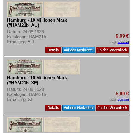
Mehr über...
Zahlungsbedingungen
Hamburg - 10 Millionen Mark
Privatsphäre und Datenschutz
(#HAM21b_AU)
Widerrufsbelehrung
Datum: 24.08.1923
9,99 €
Katalognr.: HAM21b
Liefer- und Versandkosten
Erhaltung: AU
zzgl.
Versand
AGB
Impressum
Hamburg - 10 Millionen Mark
(#HAM21b_XF)
Datum: 24.08.1923
5,99 €
Katalognr.: HAM21b
Erhaltung: XF
zzgl.
Versand