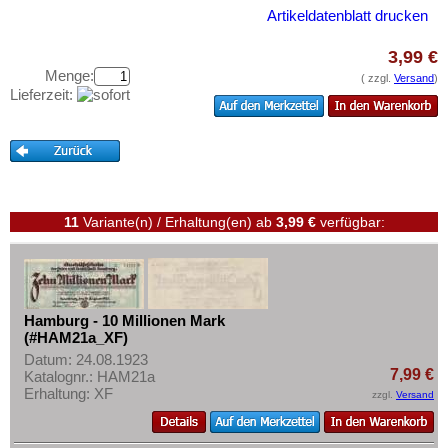
Württemberg
Testbanknoten
Artikeldatenblatt drucken
Deutsche Kolonien
Banknotenbriefe
3,99 €
Deutsche Nebengebiete
Kataloge
Menge:
( zzgl.
Versand
)
Wert- und Steuergutscheine (1933-1934)
Lieferzeit:
Aufbewahrung
Reichsbahn und Reichspost
Gutscheine
Alt-Deutschland
Ihre Bewertungen
Besonderheiten
Kontakt
Kriegsgefangenenlager
11
Variante(n) / Erhaltung(en)
ab
3,99 €
verfügbar:
Deutsches Städtenotgeld
Informationen
Preislisten
Ankauf
Hamburg - 10 Millionen Mark
(#HAM21a_XF)
Erhaltungsgrade
Datum: 24.08.1923
7,99 €
Katalognr.: HAM21a
Gratisbanknoten
Erhaltung: XF
zzgl.
Versand
FAQ