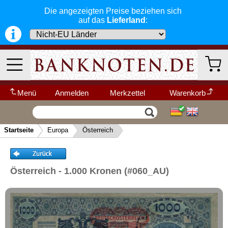
Die angezeigten Preise beziehen sich
Frankreich
auf das
Lieferland
:
Gibraltar
Griechenland
Grönland
Grossbritannien
Guernsey
Menü
Anmelden
Merkzettel
Warenkorb
Irland
Wir garantieren
Vertrag widerrufen
Ihr Warenkorb ist leer.
Island
schnellen, sicheren und zuverlässigen
Startseite
Europa
Österreich
Service
-- Länder Schnellsuche --
Isle of Man
▼
Schneller und sicherer Versand
-
Italien
Bestellungen werktags bis 14:00 Uhr,
Kategorien
Weitere Kategorien
Jersey
können noch am selben Tag verschickt
Österreich - 1.000 Kronen (#060_AU)
werden.
Jugoslawien
(Versand mit DHL oder Deutsche Post)
Neu im Shop
Kroatien
Deutschland
Alle Lieferungen, auch ins Ausland
,
Lettland
werden von uns voll versichert. Sie haben
Afrika
kein Risiko
falls die Sendung verloren
Liechtenstein