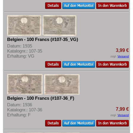
Jugoslawien
Mehr über...
Kroatien
Zahlungsbedingungen
Lettland
Privatsphäre und Datenschutz
Liechtenstein
Widerrufsbelehrung
Litauen
Liefer- und Versandkosten
Belgien - 100 Francs (#107-35_VG)
Datum: 1935
Luxemburg
AGB
3,99 €
Katalognr.: 107-35
Malta
Erhaltung: VG
Impressum
zzgl.
Versand
Mazedonien
Memelgebiet
Moldawien
Montenegro
Belgien - 100 Francs (#107-36_F)
Niederlande
Datum: 1936
Nordirland
7,99 €
Katalognr.: 107-36
Erhaltung: F
zzgl.
Versand
Norwegen
Österreich