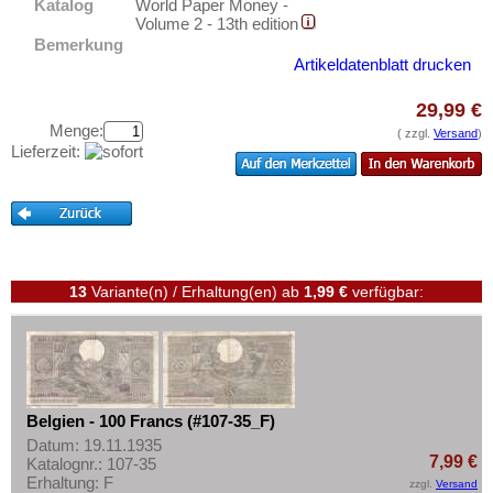
Estland
Katalog
World Paper Money -
Testbanknoten
Volume 2 - 13th edition
Europäische Union
Banknotenbriefe
Bemerkung
Artikeldatenblatt drucken
Faroer Inseln
Kataloge
Finnland
29,99 €
Aufbewahrung
Menge:
Frankreich
( zzgl.
Versand
)
Gutscheine
Lieferzeit:
Gibraltar
Ihre Bewertungen
Griechenland
Kontakt
Grönland
Grossbritannien
Informationen
13
Variante(n) / Erhaltung(en)
ab
1,99 €
verfügbar:
Guernsey
Preislisten
Irland
Ankauf
Island
Erhaltungsgrade
Isle of Man
Gratisbanknoten
Belgien - 100 Francs (#107-35_F)
Italien
Datum: 19.11.1935
FAQ
7,99 €
Katalognr.: 107-35
Jersey
Erhaltung: F
zzgl.
Versand