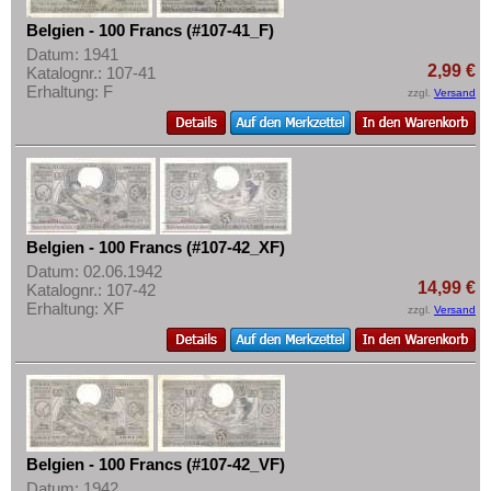
Transnistrien
Belgien - 100 Francs (#107-41_F)
Tschechische Republik
Datum: 1941
2,99 €
Katalognr.: 107-41
Tschechoslowakei
Erhaltung: F
zzgl.
Versand
Türkei
Ukraine
Ungarn
Vatikan
Weissrussland
Belgien - 100 Francs (#107-42_XF)
Datum: 02.06.1942
Zypern
14,99 €
Katalognr.: 107-42
Erhaltung: XF
zzgl.
Versand
Belgien - 100 Francs (#107-42_VF)
Datum: 1942