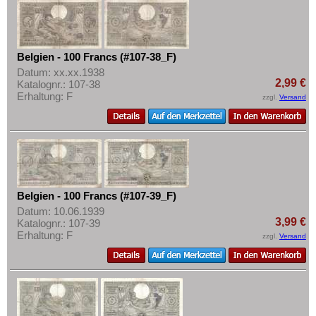
Polen
Portugal
Rumänien
Belgien - 100 Francs (#107-38_F)
Russland
Datum: xx.xx.1938
2,99 €
Katalognr.: 107-38
Saarland
Erhaltung: F
zzgl.
Versand
San Marino
Schottland
Schweden
Schweiz
Serbien
Belgien - 100 Francs (#107-39_F)
Datum: 10.06.1939
Slowakei
3,99 €
Katalognr.: 107-39
Erhaltung: F
Slowenien
zzgl.
Versand
Spanien
Spitzbergen
Tatarstan