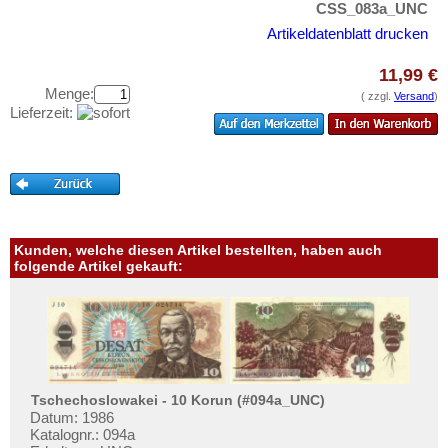
CSS_083a_UNC
Testbanknoten
Ungarn
Artikeldatenblatt drucken
Banknotenbriefe
Vatikan
Kataloge
11,99 €
Weissrussland
Menge:
( zzgl.
Versand
)
Aufbewahrung
Lieferzeit:
Zypern
Gutscheine
Ihre Bewertungen
Kontakt
Kunden, welche diesen Artikel bestellten, haben auch
Informationen
folgende Artikel gekauft:
Preislisten
Ankauf
Erhaltungsgrade
Gratisbanknoten
Tschechoslowakei - 10 Korun (#094a_UNC)
FAQ
Datum: 1986
Katalognr.: 094a