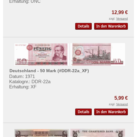
Erhaltung: UNC
Mehr über...
12,99 €
Zahlungsbedingungen
zzgl.
Versand
Privatsphäre und Datenschutz
Widerrufsbelehrung
Liefer- und Versandkosten
AGB
Impressum
Deutschland - 50 Mark (#DDR-22a_XF)
Datum: 1971
Katalognr.: DDR-22a
Erhaltung: XF
5,99 €
zzgl.
Versand