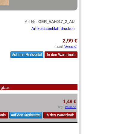
Art.Nr.:
GER_VAH017_2_AU
Artikeldatenblatt drucken
2,99 €
( zzgl.
Versand
)
gbar:
1,49 €
zzgl.
Versand