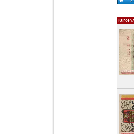
Hohenwestedt
Hohndorf
Höhscheid
Kunden, w
Holnis
Holzminden
Homberg (Niederrhein)
Homburg, Bad
Honnef
Horb
Horn
Hornberg
Horneburg
Horst-Emscher
Höxter
Hoyer
Hoyerswerda
Hoym
Husby
Husum
Orte mit I...
Orte mit J...
Orte mit K...