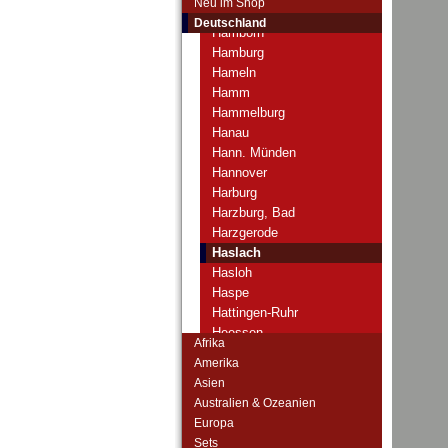
Neu im Shop
Halle
Deutschland
Hamborn
Hamburg
Hameln
Hamm
Hammelburg
Hanau
Hann. Münden
Hannover
Harburg
Harzburg, Bad
Harzgerode
Haslach
Hasloh
Haspe
Hattingen-Ruhr
Heessen
Afrika
Heide
Amerika
Heidelberg
Asien
Heidgraben
Australien & Ozeanien
Heilbronn
Europa
Heiligendamm
Sets