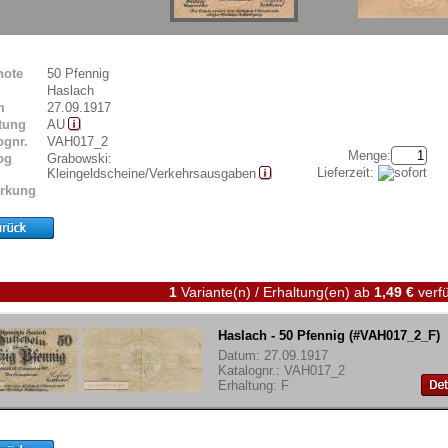
note
50 Pfennig
Haslach
m
27.09.1917
tung
AU
ognr.
VAH017_2
Menge:
og
Grabowski:
Lieferzeit:
Kleingeldscheine/Verkehrsausgaben
rkung
1
Variante(n) / Erhaltung(en)
ab
1,49 €
verfü
Haslach - 50 Pfennig (#VAH017_2_F)
Datum: 27.09.1917
Katalognr.: VAH017_2
Erhaltung: F