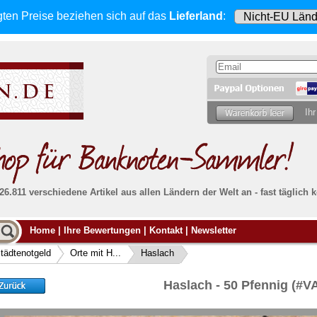
gten Preise beziehen sich
auf das
Lieferland
:
Ihr
 26.811 verschiedene Artikel aus allen Ländern der Welt an - fast tägli
Möcht
Home
|
Ihre Bewertungen
|
Kontakt
|
Newsletter
Alle Lieferungen, auch ins Ausland
, werden
von uns voll versichert. Sie haben
kein Risiko
verka
ssigen
falls die Sendung verloren geht oder beschädigt
tädtenotgeld
Orte mit H...
Haslach
Dann si
wird.
Senden S
Absolute Zuverlässigkeit:
sowohl in puncto
Haslach - 50 Pfennig (#
Ihrer Ba
können
Service als auch in der Qualität unserer
.
Banknoten
Weitere 