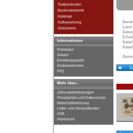
Heisterbach
Testbanknoten
Helgoland
Banknotenbriefe
Helmarshausen
Kataloge
Helmbrechts
Bank
Aufbewahrung
Hemau
Land
Gutscheine
Hemdingen
Datu
Herford
Erhal
Informationen
Katal
Hermsdorf
Katal
Herne
Preislisten
Heroldsberg
Ankauf
Beme
Erhaltungsgrade
Herrnstadt
Gratisbanknoten
Hersfeld
FAQ
Herstelle
Herzlake
Mehr über...
Hessisch Oldendorf
Hildburghausen
Zahlungsbedingungen
Hildesheim
Privatsphäre und Datenschutz
Hirschberg (Schlesien)
Widerrufsbelehrung
Hirschberg a.d. Saale
Liefer- und Versandkosten
AGB
Höchst
Impressum
Hof
Hofgeismar
Hohenfriedeberg