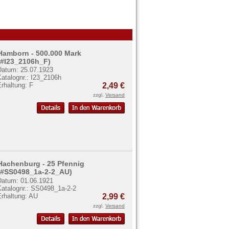
Hamborn - 500.000 Mark
(#I23_2106h_F)
Datum: 25.07.1923
atalognr.: I23_2106h
rhaltung: F
2,49 €
zzgl.
Versand
Hachenburg - 25 Pfennig
(#SS0498_1a-2-2_AU)
Datum: 01.06.1921
Katalognr.: SS0498_1a-2-2
Erhaltung: AU
2,99 €
zzgl.
Versand