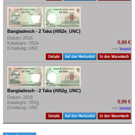
Oman
Pakistan
Philippinen
Bangladesch - 2 Taka (#052e_UNC)
Portugiesisch Indien
Datum: 2016
Saudi Arabien
0,89 €
Katalognr.: 052e
Erhaltung: UNC
zzgl.
Versand
Singapur
Sri Lanka
Straits Settlements
Süd-Ossetien
Südkorea
Bangladesch - 2 Taka (#052g_UNC)
Syrien
Datum: 2018
0,99 €
Katalognr.: 052g
Tadschikistan
Erhaltung: UNC
zzgl.
Versand
Taiwan
Thailand
Timor