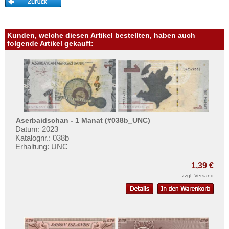
Turkmenistan
Usbekistan
Kunden, welche diesen Artikel bestellten, haben auch
Vereinigte Arabische Emirate
folgende Artikel gekauft:
Vietnam
Vietnam Süd
Aserbaidschan - 1 Manat (#038b_UNC)
Datum: 2023
Katalognr.: 038b
Erhaltung: UNC
1,39 €
zzgl.
Versand