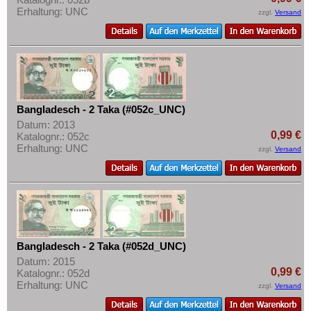
Mehr über...
Korea (alt)
Erhaltung: UNC
zzgl.
Versand
Kuwait
Zahlungsbedingungen
Laos
Privatsphäre und Datenschutz
Libanon
Widerrufsbelehrung
Macao
Liefer- und Versandkosten
Bangladesch - 2 Taka (#052c_UNC)
Malaya
AGB
Datum: 2013
Malaya & Britisch Borneo
Impressum
0,99 €
Katalognr.: 052c
Erhaltung: UNC
zzgl.
Versand
Malaysia
Malediven
Mongolei
Myanmar
Nagorny Karabach
Bangladesch - 2 Taka (#052d_UNC)
Nepal
Datum: 2015
0,99 €
Katalognr.: 052d
Niederländisch Indien
Erhaltung: UNC
zzgl.
Versand
Nordkorea