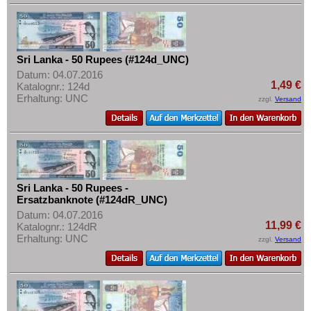
Mehr über...
Zahlungsbedingungen
Privatsphäre und Datenschutz
Sri Lanka - 50 Rupees (#124d_UNC)
Widerrufsbelehrung
Datum: 04.07.2016
1,49 €
Katalognr.: 124d
Liefer- und Versandkosten
Erhaltung: UNC
zzgl.
Versand
AGB
Impressum
Sri Lanka - 50 Rupees -
Ersatzbanknote (#124dR_UNC)
Datum: 04.07.2016
11,99 €
Katalognr.: 124dR
Erhaltung: UNC
zzgl.
Versand