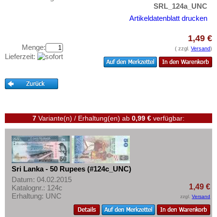
Taiwan
Testbanknoten
SRL_124a_UNC
Thailand
Artikeldatenblatt drucken
Banknotenbriefe
Timor
Kataloge
1,49 €
Turkmenistan
Menge:
Aufbewahrung
( zzgl.
Versand
)
Lieferzeit:
Usbekistan
Gutscheine
Vereinigte Arabische Emirate
Ihre Bewertungen
Vietnam
Kontakt
Vietnam Süd
7
Variante(n) / Erhaltung(en)
ab
0,99 €
verfügbar:
Informationen
Preislisten
Ankauf
Erhaltungsgrade
Sri Lanka - 50 Rupees (#124c_UNC)
Datum: 04.02.2015
Gratisbanknoten
1,49 €
Katalognr.: 124c
Erhaltung: UNC
FAQ
zzgl.
Versand