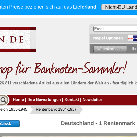
gten Preise beziehen sich
auf das
Lieferland
:
Ihr
 26.811 verschiedene Artikel aus allen Ländern der Welt an - fast tägli
Möcht
Home
|
Ihre Bewertungen
|
Kontakt
|
Newsletter
Alle Lieferungen, auch ins Ausland
, werden
von uns voll versichert. Sie haben
kein Risiko
verka
ssigen
falls die Sendung verloren geht oder beschädigt
eich 1933-1945
Rentenbank 1934-1937
Dann si
wird.
Senden S
Absolute Zuverlässigkeit:
sowohl in puncto
Deutschland - 1 Rentenmark
Ihrer Ba
können
Service als auch in der Qualität unserer
.
Banknoten
Weitere 