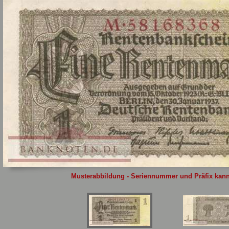
Sie
hier
.
Musterabbildung - Seriennummer und Präfix kann 