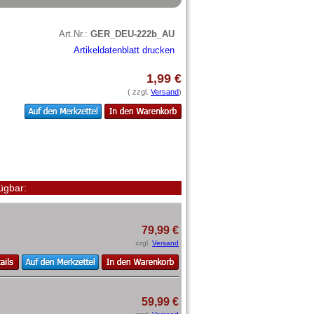
Art.Nr.:
GER_DEU-222b_AU
Artikeldatenblatt drucken
1,99 €
( zzgl.
Versand
)
ügbar:
79,99 €
zzgl.
Versand
59,99 €