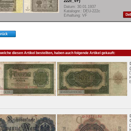
222c_VF)
Datum: 30.01.1937
Katalognr.: DEU-222c
Erhaltung: VF
elche diesen Artikel bestellten, haben auch folgende Artikel gekauft:
E