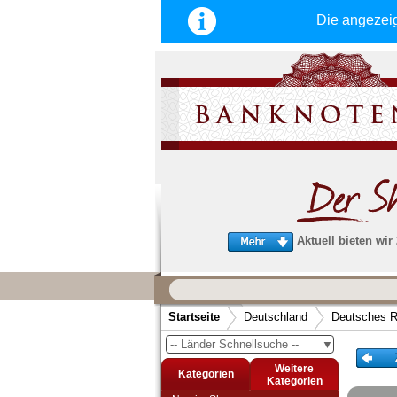
Die angezei
Aktuell bieten wir
Wir garantieren
schnellen, sicheren und zuverlä
Startseite
Deutschland
Deutsches R
Service
-- Länder Schnellsuche --
▼
Schneller und sicherer Versand
-
Bestellungen werktags bis 14:00 Uhr, 
Weitere
Kategorien
noch am selben Tag verschickt werden
Kategorien
(Versand mit DHL oder Deutsche Post)