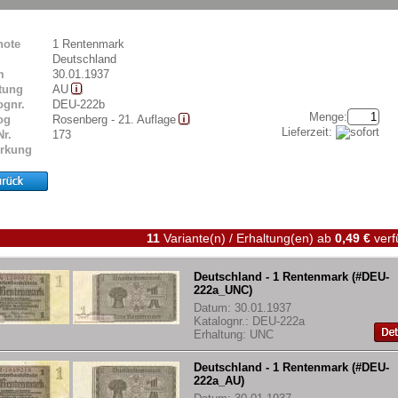
note
1 Rentenmark
Deutschland
m
30.01.1937
tung
AU
ognr.
DEU-222b
Menge:
og
Rosenberg - 21. Auflage
Lieferzeit:
Nr.
173
rkung
11
Variante(n) / Erhaltung(en)
ab
0,49 €
verf
Deutschland - 1 Rentenmark (#DEU-
222a_UNC)
Datum: 30.01.1937
Katalognr.: DEU-222a
Erhaltung: UNC
Deutschland - 1 Rentenmark (#DEU-
222a_AU)