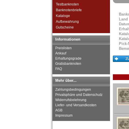
Testbanknoten
Besonderheiten
Banknotenbriefe
Kriegsgefangenenlager
Bank
Kataloge
Deutsches Städtenotgeld
Land
Aufbewahrung
Datu
Gutscheine
Erhal
Katal
Katal
Informationen
Pick-
Preislisten
Beme
Ankauf
Erhaltungsgrade
Gratisbanknoten
FAQ
Mehr über...
Zahlungsbedingungen
Privatsphäre und Datenschutz
Widerrufsbelehrung
Liefer- und Versandkosten
AGB
Impressum