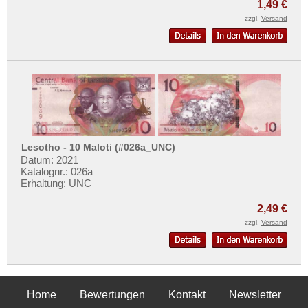
1,49 €
zzgl.
Versand
Lesotho - 10 Maloti (#026a_UNC)
Datum: 2021
Katalognr.: 026a
Erhaltung: UNC
2,49 €
zzgl.
Versand
Home
Bewertungen
Kontakt
Newsletter