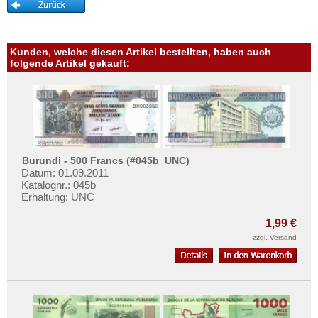
Sambia
Sao Tome & Principe
Senegal
Kunden, welche diesen Artikel bestellten, haben auch
folgende Artikel gekauft:
Seychellen
Sierra Leone
Somalia
Somaliland
St. Helena
Burundi - 500 Francs (#045b_UNC)
Datum: 01.09.2011
Süd Sudan
Katalognr.: 045b
Südafrika
Erhaltung: UNC
Sudan
1,99 €
Swaziland
zzgl.
Versand
Tansania
Togo
Tschad