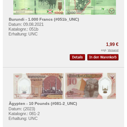
Tunesien
Uganda
Westafrikanische Staaten
Burundi - 1.000 Francs (#051b_UNC)
Datum: 09.08.2021
Zaire
Katalognr.: 051b
Erhaltung: UNC
Zentralafrikanische Republik
Zentralafrikanische Staaten
1,99 €
zzgl.
Versand
Zimbabwe
Ägypten - 10 Pounds (#081-2_UNC)
Datum: (2023)
Katalognr.: 081-2
Erhaltung: UNC