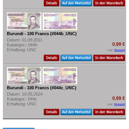
Malawi
Mehr über...
Mali
Zahlungsbedingungen
Marokko
Privatsphäre und Datenschutz
Mauretanien
Widerrufsbelehrung
Burundi - 100 Francs (#044b_UNC)
Mauritius
Liefer- und Versandkosten
Datum: 01.09.2011
Mozambique
0,99 €
Katalognr.: 044b
AGB
Erhaltung: UNC
zzgl.
Versand
Namibia
Impressum
Niger
Nigeria
Ostafrika
Portugiesisch Guinea
Burundi - 100 Francs (#044c_UNC)
Datum: 10.05.2024
Rhodesien
0,99 €
Katalognr.: 044c
Erhaltung: UNC
Rhodesien & Nyasaland
zzgl.
Versand
Ruanda
Ruanda-Burundi