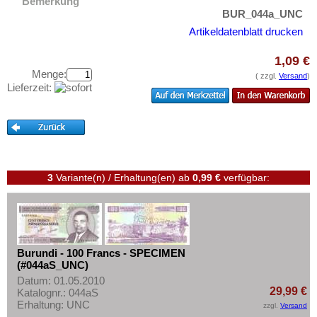
Gambia
Bemerkung
Testbanknoten
BUR_044a_UNC
Ghana
Banknotenbriefe
Artikeldatenblatt drucken
Guinea
Kataloge
1,09 €
Guinea-Bissau
Aufbewahrung
Menge:
( zzgl.
Versand
)
Kamerun
Lieferzeit:
Gutscheine
Kap Verden
Ihre Bewertungen
Katanga
Kontakt
Kenia
Komoren
3
Variante(n) / Erhaltung(en)
ab
0,99 €
verfügbar:
Informationen
Kongo, Demokratische Republik
Preislisten
Kongo, Republik
Ankauf
Lesotho
Erhaltungsgrade
Burundi - 100 Francs - SPECIMEN
Liberia
(#044aS_UNC)
Gratisbanknoten
Libyen
Datum: 01.05.2010
FAQ
29,99 €
Katalognr.: 044aS
Madagaskar
Erhaltung: UNC
zzgl.
Versand