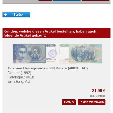
Mehr über...
Zahlungsbedingungen
Privatsphäre und Datenschutz
Widerrufsbelehrung
Kunden, welche diesen Artikel bestellten, haben auch
Liefer- und Versandkosten
folgende Artikel gekauft:
AGB
Impressum
Bosnien Herzegowina - 500 Dinara (#001b_AU)
Datum: (1992)
Katalognr.: 001b
Erhaltung: AU
21,99 €
zzgl.
Versand