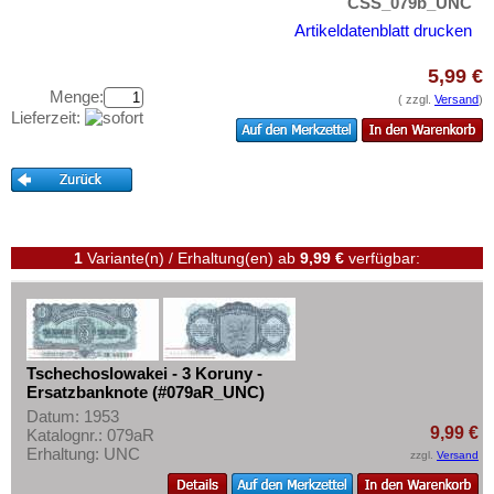
CSS_079b_UNC
Testbanknoten
Ungarn
Artikeldatenblatt drucken
Banknotenbriefe
Vatikan
5,99 €
Kataloge
Weissrussland
Menge:
( zzgl.
Versand
)
Aufbewahrung
Lieferzeit:
Zypern
Gutscheine
Ihre Bewertungen
Kontakt
1
Variante(n) / Erhaltung(en)
ab
9,99 €
verfügbar:
Informationen
Preislisten
Ankauf
Tschechoslowakei - 3 Koruny -
Erhaltungsgrade
Ersatzbanknote (#079aR_UNC)
Gratisbanknoten
Datum: 1953
9,99 €
Katalognr.: 079aR
FAQ
Erhaltung: UNC
zzgl.
Versand