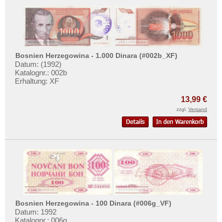
Bosnien Herzegowina - 1.000 Dinara (#002b_XF)
Datum: (1992)
Katalognr.: 002b
Erhaltung: XF
13,99 €
zzgl.
Versand
Bosnien Herzegowina - 100 Dinara (#006g_VF)
Datum: 1992
Katalognr.: 006g