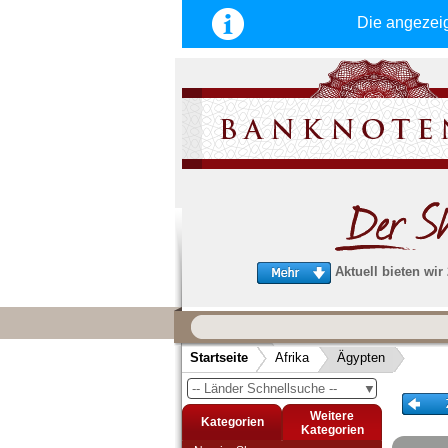
Die angezei
Aktuell bieten wir
Wir garantieren
schnellen, sicheren und zuverlä
Startseite
Afrika
Ägypten
Service
-- Länder Schnellsuche --
▼
Schneller und sicherer Versand
-
Bestellungen werktags bis 14:00 Uhr, 
Weitere
Kategorien
noch am selben Tag verschickt werden
Kategorien
(Versand mit DHL oder Deutsche Post)