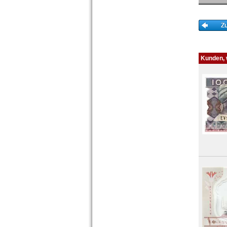
Niger
Nigeria
Ostafrika
Portugiesisch Guinea
Rhodesien
Rhodesien & Nyasaland
Kunden, w
Ruanda
Ruanda-Burundi
Sambia
Sao Tome & Principe
Senegal
Seychellen
Sierra Leone
Somalia
Somaliland
St. Helena
Süd Sudan
Südafrika
Sudan
Swaziland
Tansania
Togo
Tschad