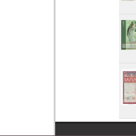
Tunesien
Uganda
Westafrikanische Staaten
Zaire
Zentralafrikanische Republik
Zentralafrikanische Staaten
Zimbabwe