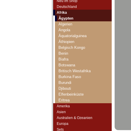
Neu im Shop
Deutschland
Afrika
Ägypten
Algerien
Angola
Äquatorialguinea
Äthiopien
Belgisch Kongo
Benin
Biafra
Botswana
Britisch Westafrika
Burkina Faso
Burundi
Djibouti
Elfenbeinküste
Eritrea
Französisch Äquatorial-Afrika
Amerika
Französisch Somaliland
Asien
Französisch Westafrika
Australien & Ozeanien
Gabun
Europa
Gambia
Sets