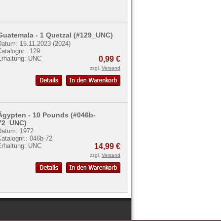
Guatemala - 1 Quetzal (#129_UNC)
Datum: 15.11.2023 (2024)
atalognr.: 129
Erhaltung: UNC
0,99 €
zzgl.
Versand
Ägypten - 10 Pounds (#046b-
72_UNC)
Datum: 1972
atalognr.: 046b-72
Erhaltung: UNC
14,99 €
zzgl.
Versand