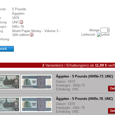
note
5 Pounds
Ägypten
m
1976
tung
UNC
ognr.
045c-76
Menge:
og
World Paper Money - Volume 3 -
Lieferzeit:
16th edition
rkung
2
Variante(n) / Erhaltung(en)
ab
11,99 €
verf
Ägypten - 5 Pounds (#045b-73_UNC)
Datum: 1973
Katalognr.: 045b-73
Erhaltung: UNC
Ägypten - 5 Pounds (#045c-78_UNC)
Datum: 1978
Katalognr.: 045c-78
Erhaltung: UNC