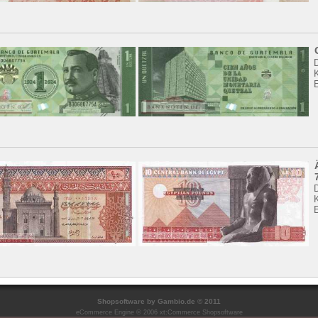
K
K
Shopsoftware
by Gambio.de © 2011
eCommerce Engine © 2006
xt:Commerce Shopsoftware