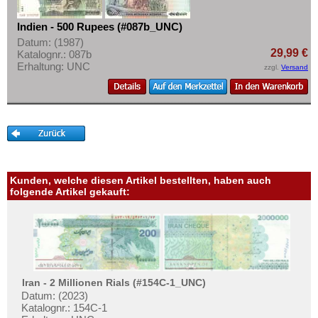
Malaya & Britisch Borneo
Mehr über...
Malaysia
Indien - 500 Rupees (#087b_UNC)
Zahlungsbedingungen
Datum: (1987)
Malediven
Privatsphäre und Datenschutz
29,99 €
Katalognr.: 087b
Mongolei
Erhaltung: UNC
zzgl.
Versand
Widerrufsbelehrung
Myanmar
Liefer- und Versandkosten
Nagorny Karabach
AGB
Nepal
Impressum
Niederländisch Indien
Nordkorea
Kunden, welche diesen Artikel bestellten, haben auch
folgende Artikel gekauft:
Oman
Pakistan
Philippinen
Portugiesisch Indien
Saudi Arabien
Iran - 2 Millionen Rials (#154C-1_UNC)
Datum: (2023)
Singapur
Katalognr.: 154C-1