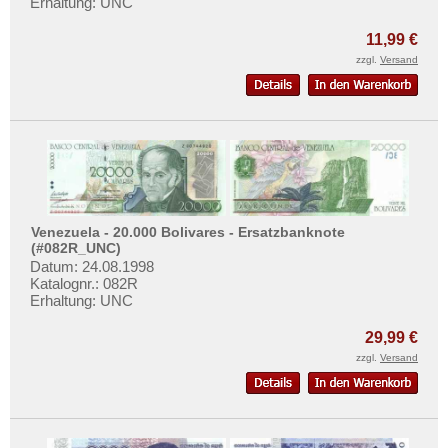
Erhaltung: UNC
Sri Lanka
Straits Settlements
11,99 €
zzgl.
Versand
Süd-Ossetien
Südkorea
Syrien
Tadschikistan
Taiwan
Thailand
Venezuela - 20.000 Bolivares - Ersatzbanknote
Timor
(#082R_UNC)
Datum: 24.08.1998
Turkmenistan
Katalognr.: 082R
Erhaltung: UNC
Usbekistan
Vereinigte Arabische Emirate
29,99 €
zzgl.
Versand
Vietnam
Vietnam Süd