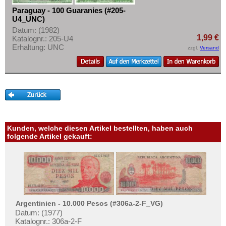
Mehr über...
Paraguay - 100 Guaranies (#205-
U4_UNC)
Zahlungsbedingungen
Datum: (1982)
Privatsphäre und Datenschutz
1,99 €
Katalognr.: 205-U4
Erhaltung: UNC
zzgl.
Versand
Widerrufsbelehrung
Liefer- und Versandkosten
AGB
Impressum
Kunden, welche diesen Artikel bestellten, haben auch
folgende Artikel gekauft:
Argentinien - 10.000 Pesos (#306a-2-F_VG)
Datum: (1977)
Katalognr.: 306a-2-F