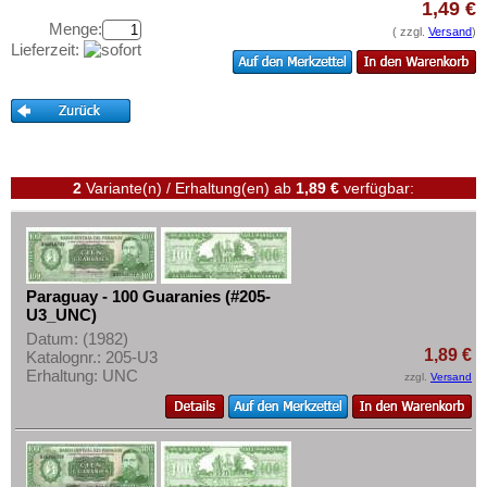
Trinidad und Tobago
1,49 €
Testbanknoten
Menge:
Uruguay
( zzgl.
Versand
)
Banknotenbriefe
Lieferzeit:
USA
Kataloge
Venezuela
Aufbewahrung
Gutscheine
2
Variante(n) / Erhaltung(en)
ab
1,89 €
verfügbar:
Ihre Bewertungen
Kontakt
Informationen
Paraguay - 100 Guaranies (#205-
Preislisten
U3_UNC)
Datum: (1982)
Ankauf
1,89 €
Katalognr.: 205-U3
Erhaltung: UNC
Erhaltungsgrade
zzgl.
Versand
Gratisbanknoten
FAQ