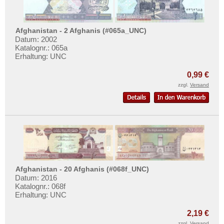
Sri Lanka
Straits Settlements
Afghanistan - 2 Afghanis (#065a_UNC)
Süd-Ossetien
Datum: 2002
Südkorea
Katalognr.: 065a
Erhaltung: UNC
Syrien
0,99 €
Tadschikistan
zzgl.
Versand
Taiwan
Thailand
Timor
Turkmenistan
Usbekistan
Vereinigte Arabische Emirate
Afghanistan - 20 Afghanis (#068f_UNC)
Datum: 2016
Vietnam
Katalognr.: 068f
Erhaltung: UNC
Vietnam Süd
2,19 €
zzgl.
Versand