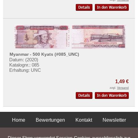
Myanmar - 500 Kyats (#085_UNC)
Datum: (2020)
Katalognr.: 085
Erhaltung: UNC
1,49 €
zzgl.
Versand
Home
Bewertungen
Kontakt
Newsletter
Privatsphäre und Datenschutz
Impressum
AGB
Dieser Shop verwendet Session-Cookies ausschliesslich zur