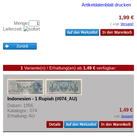
Japan
Testbanknoten
Artikeldatenblatt drucken
Jemen, Arabische Rep.
Banknotenbriefe
1,99 €
Jemen, Demokratische Rep.
Kataloge
Menge:
( zzgl.
Versand
)
Jordanien
Lieferzeit:
Aufbewahrung
Kambodscha
Gutscheine
Kasachstan
Ihre Bewertungen
Katar
Kontakt
Katar und Dubai
1
Variante(n) / Erhaltung(en)
ab
1,49 €
verfügbar:
Kirgisistan
Informationen
Korea (alt)
Preislisten
Kuwait
Ankauf
Indonesien - 1 Rupiah (#074_AU)
Laos
Datum: 1956
Erhaltungsgrade
1,49 €
Libanon
Katalognr.: 074
Gratisbanknoten
Erhaltung: AU
zzgl.
Versand
Macao
FAQ
Malaya