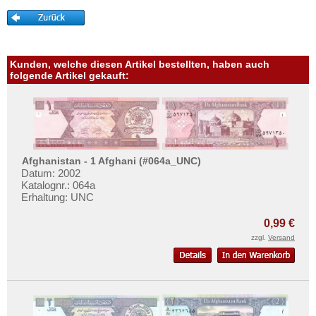
Malaya & Britisch Borneo
Mehr über...
Malaysia
Zahlungsbedingungen
Malediven
Privatsphäre und Datenschutz
Kunden, welche diesen Artikel bestellten, haben auch
Mongolei
Widerrufsbelehrung
folgende Artikel gekauft:
Myanmar
Liefer- und Versandkosten
Nagorny Karabach
AGB
Nepal
Impressum
Niederländisch Indien
Afghanistan - 1 Afghani (#064a_UNC)
Nordkorea
Datum: 2002
Katalognr.: 064a
Oman
Erhaltung: UNC
Pakistan
0,99 €
Philippinen
zzgl.
Versand
Portugiesisch Indien
Saudi Arabien
Singapur