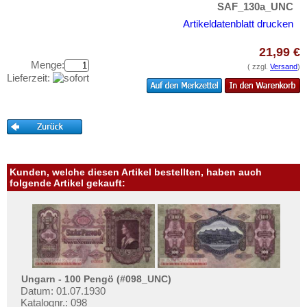
Westafrikanische Staaten
Testbanknoten
SAF_130a_UNC
Zaire
Artikeldatenblatt drucken
Banknotenbriefe
Zentralafrikanische Republik
Kataloge
21,99 €
Zentralafrikanische Staaten
Menge:
Aufbewahrung
( zzgl.
Versand
)
Lieferzeit:
Zimbabwe
Gutscheine
Ihre Bewertungen
Kontakt
Kunden, welche diesen Artikel bestellten, haben auch
Informationen
folgende Artikel gekauft:
Preislisten
Ankauf
Erhaltungsgrade
Gratisbanknoten
FAQ
Ungarn - 100 Pengö (#098_UNC)
Datum: 01.07.1930
Katalognr.: 098