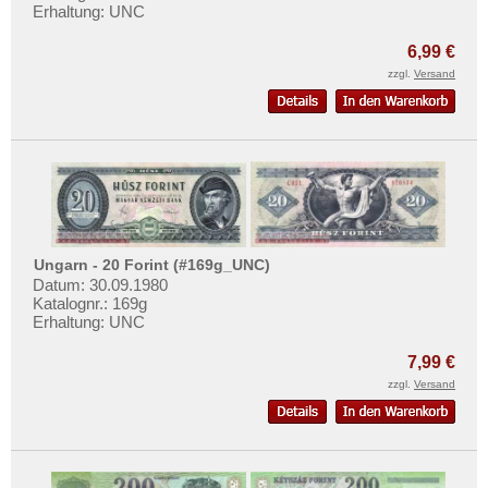
Mehr über...
Erhaltung: UNC
Zahlungsbedingungen
6,99 €
zzgl.
Versand
Privatsphäre und Datenschutz
Widerrufsbelehrung
Liefer- und Versandkosten
AGB
Impressum
Ungarn - 20 Forint (#169g_UNC)
Datum: 30.09.1980
Katalognr.: 169g
Erhaltung: UNC
7,99 €
zzgl.
Versand