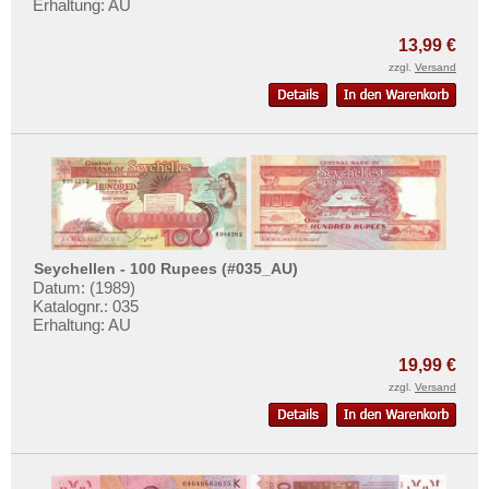
Erhaltung: AU
Mehr über...
13,99 €
Zahlungsbedingungen
zzgl.
Versand
Privatsphäre und Datenschutz
Widerrufsbelehrung
Liefer- und Versandkosten
AGB
Impressum
Seychellen - 100 Rupees (#035_AU)
Datum: (1989)
Katalognr.: 035
Erhaltung: AU
19,99 €
zzgl.
Versand