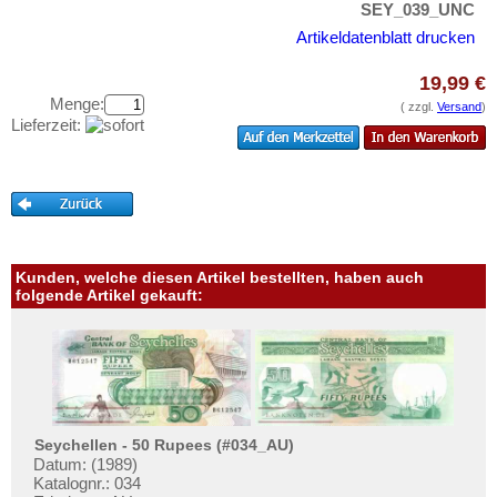
Swaziland
SEY_039_UNC
Testbanknoten
Tansania
Artikeldatenblatt drucken
Banknotenbriefe
Togo
Kataloge
19,99 €
Tschad
Menge:
( zzgl.
Versand
)
Aufbewahrung
Lieferzeit:
Tunesien
Gutscheine
Uganda
Ihre Bewertungen
Westafrikanische Staaten
Kontakt
Zaire
Zentralafrikanische Republik
Kunden, welche diesen Artikel bestellten, haben auch
Informationen
folgende Artikel gekauft:
Zentralafrikanische Staaten
Preislisten
Zimbabwe
Ankauf
Erhaltungsgrade
Gratisbanknoten
Seychellen - 50 Rupees (#034_AU)
FAQ
Datum: (1989)
Katalognr.: 034