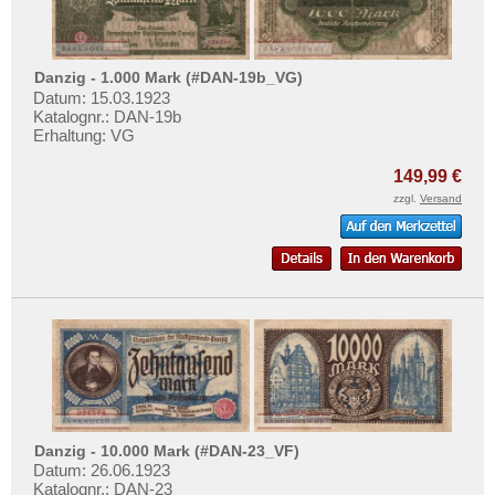
Testbanknoten
Banknotenbriefe
Kataloge
Danzig - 1.000 Mark (#DAN-19b_VG)
Datum: 15.03.1923
Aufbewahrung
Katalognr.: DAN-19b
Erhaltung: VG
Gutscheine
149,99 €
Ihre Bewertungen
zzgl.
Versand
Kontakt
Informationen
Preislisten
Ankauf
Erhaltungsgrade
Gratisbanknoten
FAQ
Danzig - 10.000 Mark (#DAN-23_VF)
Datum: 26.06.1923
Katalognr.: DAN-23