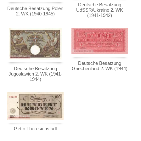
Testbanknoten
(1941-1944)
Deutsche Besatzung
Deutsche Besatzung Polen
UdSSR/Ukraine 2. WK
Banknotenbriefe
Deutsche Besatzung Griechenland 2. WK
2. WK (1940-1945)
(1941-1942)
(1944)
Kataloge
Getto Theresienstadt
Aufbewahrung
Deutsche Länderbanknoten
Gutscheine
Deutsche Kolonien
Ihre Bewertungen
Deutsche Nebengebiete
Deutsche Besatzung
Kontakt
Wert- und Steuergutscheine (1933-1934)
Griechenland 2. WK (1944)
Deutsche Besatzung
Jugoslawien 2. WK (1941-
Reichsbahn und Reichspost
1944)
Informationen
Alt-Deutschland
Preislisten
Besonderheiten
Ankauf
Kriegsgefangenenlager
Erhaltungsgrade
Deutsches Städtenotgeld
Gratisbanknoten
FAQ
Getto Theresienstadt