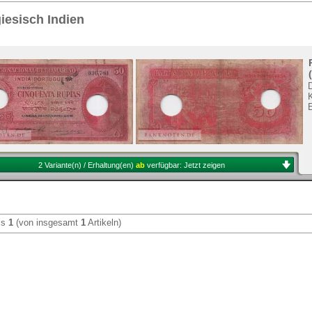
Sie
hier
.
iesisch Indien
K
2 Variante(n) / Erhaltung(en)
ab
verfügbar:
Jetzt zeigen
is
1
(von insgesamt
1
Artikeln)