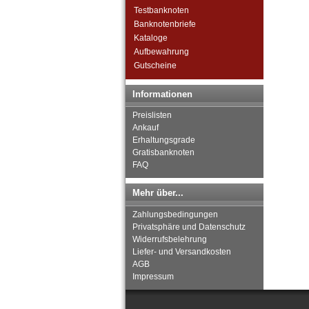
Syrien
Testbanknoten
Tadschikistan
Banknotenbriefe
Taiwan
Kataloge
Thailand
Aufbewahrung
Timor
Gutscheine
Turkmenistan
Usbekistan
Informationen
Vereinigte Arabische Emirate
Vietnam
Preislisten
Vietnam Süd
Ankauf
Erhaltungsgrade
Gratisbanknoten
FAQ
Mehr über...
Zahlungsbedingungen
Privatsphäre und Datenschutz
Widerrufsbelehrung
Liefer- und Versandkosten
AGB
Impressum