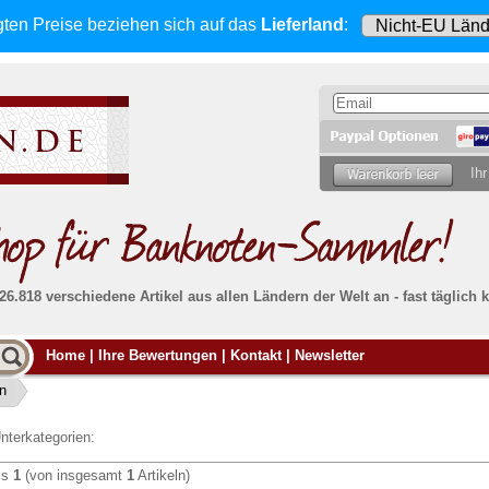
gten Preise beziehen sich
auf das
Lieferland
:
Ihr
 26.818 verschiedene Artikel aus allen Ländern der Welt an - fast tägli
Möcht
Home
|
Ihre Bewertungen
|
Kontakt
|
Newsletter
Alle Lieferungen, auch ins Ausland
, werden
von uns voll versichert. Sie haben
kein Risiko
verka
ssigen
falls die Sendung verloren geht oder beschädigt
en
Dann si
wird.
Senden S
Absolute Zuverlässigkeit:
sowohl in puncto
nterkategorien:
Ihrer Ba
können
Service als auch in der Qualität unserer
.
Banknoten
is
1
(von insgesamt
1
Artikeln)
Weitere 