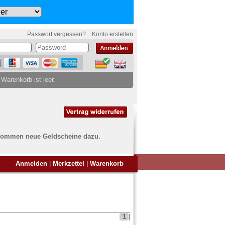
Passwort vergessen?
Konto erstellen
 Warenkorb ist leer.
ch kommen neue Geldscheine dazu.
en Sie Banknoten
Anmelden
|
Merkzettel
|
Warenkorb
ufen?
nd Sie bei uns genau richtig
ie uns einfach ein Übersichtsbild
nknoten an
info@banknoten.de
.
1
|
Informationen zum Ankauf finden