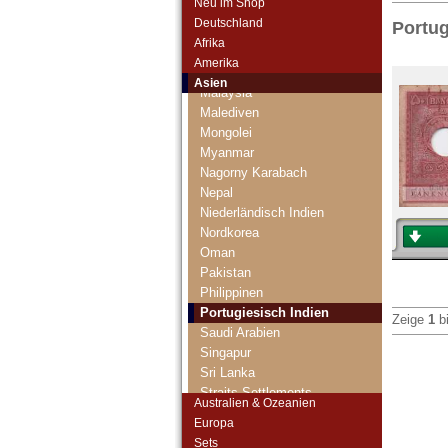
Neu im Shop
Libanon
Deutschland
Portug
Macao
Afrika
Malaya
Amerika
Malaya & Britisch Borneo
Asien
Malaysia
Malediven
Mongolei
Myanmar
Nagorny Karabach
Nepal
Niederländisch Indien
Nordkorea
Oman
Pakistan
Philippinen
Portugiesisch Indien
Zeige
1
b
Saudi Arabien
Singapur
Sri Lanka
Straits Settlements
Australien & Ozeanien
Süd-Ossetien
Europa
Südkorea
Sets